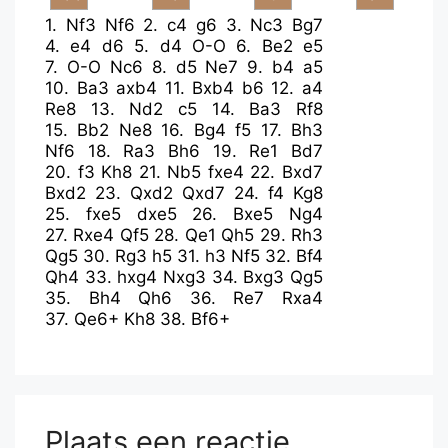
1.
Nf3
Nf6
2.
c4
g6
3.
Nc3
Bg7
4.
e4
d6
5.
d4
O-O
6.
Be2
e5
7.
O-O
Nc6
8.
d5
Ne7
9.
b4
a5
10.
Ba3
axb4
11.
Bxb4
b6
12.
a4
Re8
13.
Nd2
c5
14.
Ba3
Rf8
15.
Bb2
Ne8
16.
Bg4
f5
17.
Bh3
Nf6
18.
Ra3
Bh6
19.
Re1
Bd7
20.
f3
Kh8
21.
Nb5
fxe4
22.
Bxd7
Bxd2
23.
Qxd2
Qxd7
24.
f4
Kg8
25.
fxe5
dxe5
26.
Bxe5
Ng4
27.
Rxe4
Qf5
28.
Qe1
Qh5
29.
Rh3
Qg5
30.
Rg3
h5
31.
h3
Nf5
32.
Bf4
Qh4
33.
hxg4
Nxg3
34.
Bxg3
Qg5
35.
Bh4
Qh6
36.
Re7
Rxa4
37.
Qe6+
Kh8
38.
Bf6+
Plaats een reactie