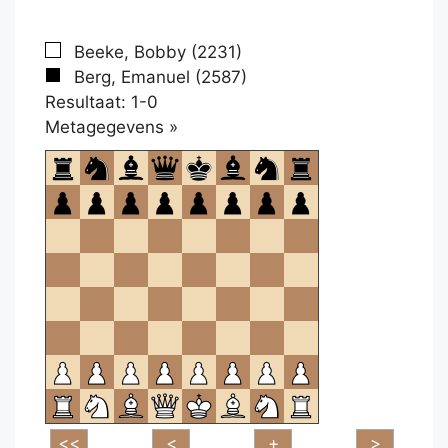
Beeke, Bobby (2231)
Berg, Emanuel (2587)
Resultaat: 1-0
Klikken
Metagegevens »
om
te
openen.