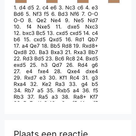
1.
d4
d5
2.
c4
e6
3.
Nc3
c6
4.
e3
Bd6
5.
Nf3
f5
6.
Bd3
Nf6
7.
O-O
O-O
8.
Qe2
Ne4
9.
Ne5
Nd7
10.
f4
Nxe5
11.
dxe5
Nxc3
12.
bxc3
Bc5
13.
cxd5
cxd5
14.
c4
b6
15.
cxd5
Qxd5
16.
Rd1
Qb7
17.
a4
Qe7
18.
Bb5
Rd8
19.
Rxd8+
Qxd8
20.
Ba3
Bxa3
21.
Rxa3
Bb7
22.
Rd3
Bd5
23.
Bc6
Rc8
24.
Bxd5
exd5
25.
h3
Qd7
26.
Rd4
g6
27.
e4
fxe4
28.
Qxe4
dxe4
29.
Rxd7
e3
30.
Kf1
Rc4
31.
g3
Rxa4
32.
Ke2
Ra3
33.
g4
b5
34.
Rb7
a5
35.
Rxb5
a4
36.
f5
Rb3
37.
Ra5
a3
38.
Ra8+
Kf7
39.
Ra7+
Kg8
40.
e6
gxf5
41.
gxf5
Rb2+
42.
Kxe3
a2
43.
f6
h5
44.
Ra8+
Kh7
45.
e7
Rb8
46.
Rxb8
a1=Q
47.
Rh8+
Kxh8
48.
e8=Q+
Kh7
49.
Qf7+
Plaats een reactie