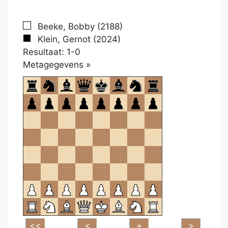
Beeke, Bobby (2188)
Klein, Gernot (2024)
Resultaat: 1-0
Klikken
Metagegevens »
om
te
openen.