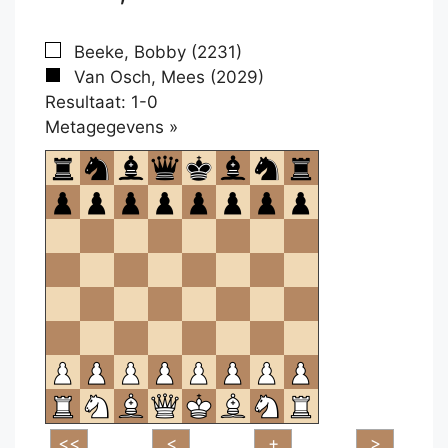
Beeke, Bobby (2231)
Van Osch, Mees (2029)
Resultaat: 1-0
Klikken
Metagegevens »
om
te
openen.