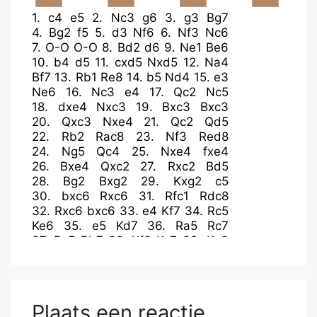
1.
c4
e5
2.
Nc3
g6
3.
g3
Bg7
4.
Bg2
f5
5.
d3
Nf6
6.
Nf3
Nc6
7.
O-O
O-O
8.
Bd2
d6
9.
Ne1
Be6
10.
b4
d5
11.
cxd5
Nxd5
12.
Na4
Bf7
13.
Rb1
Re8
14.
b5
Nd4
15.
e3
Ne6
16.
Nc3
e4
17.
Qc2
Nc5
18.
dxe4
Nxc3
19.
Bxc3
Bxc3
20.
Qxc3
Nxe4
21.
Qc2
Qd5
22.
Rb2
Rac8
23.
Nf3
Red8
24.
Ng5
Qc4
25.
Nxe4
fxe4
26.
Bxe4
Qxc2
27.
Rxc2
Bd5
28.
Bg2
Bxg2
29.
Kxg2
c5
30.
bxc6
Rxc6
31.
Rfc1
Rdc8
32.
Rxc6
bxc6
33.
e4
Kf7
34.
Rc5
Ke6
35.
e5
Kd7
36.
Ra5
Rc7
37.
Rc5
Rb7
38.
Kf3
Kc7
39.
Ke3
Rb2
40.
Ra5
Kb6
41.
Ra4
Plaats een reactie