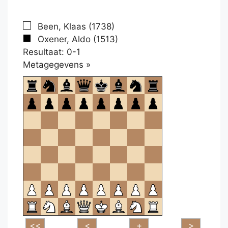
Been, Klaas (1738)
Oxener, Aldo (1513)
Resultaat: 0-1
Klikken
Metagegevens »
om
te
openen.