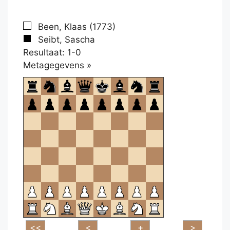
Been, Klaas (1773)
Seibt, Sascha
Resultaat: 1-0
Klikken
Metagegevens »
om
te
openen.