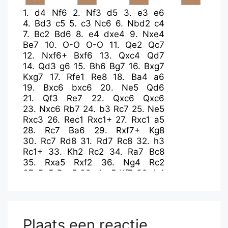
1.
d4
Nf6
2.
Nf3
d5
3.
e3
e6
4.
Bd3
c5
5.
c3
Nc6
6.
Nbd2
c4
7.
Bc2
Bd6
8.
e4
dxe4
9.
Nxe4
Be7
10.
O-O
O-O
11.
Qe2
Qc7
12.
Nxf6+
Bxf6
13.
Qxc4
Qd7
14.
Qd3
g6
15.
Bh6
Bg7
16.
Bxg7
Kxg7
17.
Rfe1
Re8
18.
Ba4
a6
19.
Bxc6
bxc6
20.
Ne5
Qd6
21.
Qf3
Re7
22.
Qxc6
Qxc6
23.
Nxc6
Rb7
24.
b3
Rc7
25.
Ne5
Rxc3
26.
Rec1
Rxc1+
27.
Rxc1
a5
28.
Rc7
Ba6
29.
Rxf7+
Kg8
30.
Rc7
Rd8
31.
Rd7
Rc8
32.
h3
Rc1+
33.
Kh2
Rc2
34.
Ra7
Bc8
35.
Rxa5
Rxf2
36.
Ng4
Rc2
37.
Rc5
Rxc5
38.
dxc5
Kf7
39.
b4
h5
40.
Ne3
Bd7
41.
Nc4
Kf6
42.
Kg3
e5
43.
Nd6
Ke6
44.
Ne4
h4+
45.
Kf3
Bc6
46.
Ke3
Kf5
47.
Nd6+
Ke6
48.
Kf2
e4
49.
Ke3
Plaats een reactie
Kd5
50.
a3
g5
51.
b5
Ba8