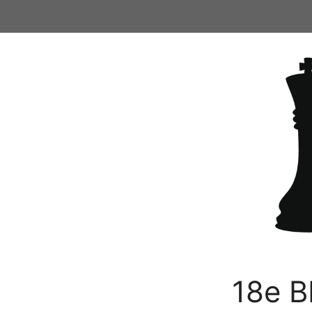
Ga
naar
de
inhoud
18e B