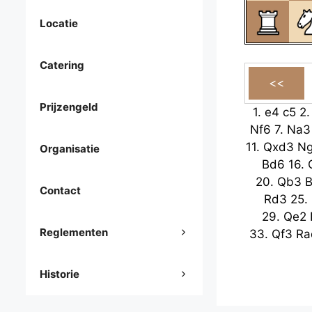
Locatie
Catering
Prijzengeld
1.
e4
c5
2
Nf6
7.
Na3
11.
Qxd3
N
Organisatie
Bd6
16.
20.
Qb3
B
Contact
Rd3
25.
29.
Qe2
Reglementen
33.
Qf3
Ra
Historie