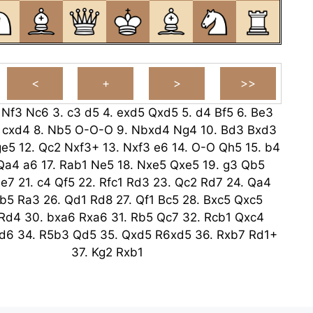
.
Nf3
Nc6
3.
c3
d5
4.
exd5
Qxd5
5.
d4
Bf5
6.
Be3
cxd4
8.
Nb5
O-O-O
9.
Nbxd4
Ng4
10.
Bd3
Bxd3
ge5
12.
Qc2
Nxf3+
13.
Nxf3
e6
14.
O-O
Qh5
15.
b4
Qa4
a6
17.
Rab1
Ne5
18.
Nxe5
Qxe5
19.
g3
Qb5
e7
21.
c4
Qf5
22.
Rfc1
Rd3
23.
Qc2
Rd7
24.
Qa4
b5
Ra3
26.
Qd1
Rd8
27.
Qf1
Bc5
28.
Bxc5
Qxc5
Rd4
30.
bxa6
Rxa6
31.
Rb5
Qc7
32.
Rcb1
Qxc4
d6
34.
R5b3
Qd5
35.
Qxd5
R6xd5
36.
Rxb7
Rd1+
37.
Kg2
Rxb1