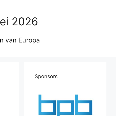
ei 2026
en van Europa
Sponsors