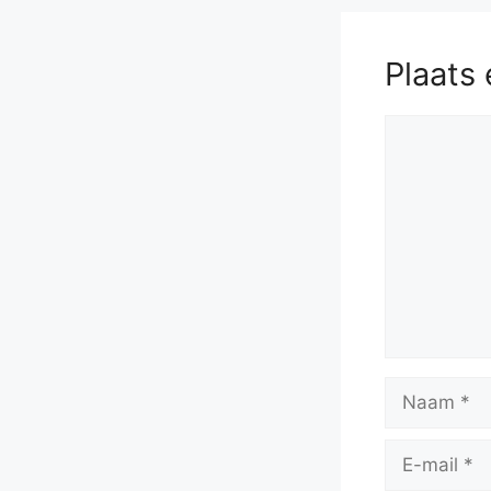
Plaats 
Reactie
Naam
E-
mail