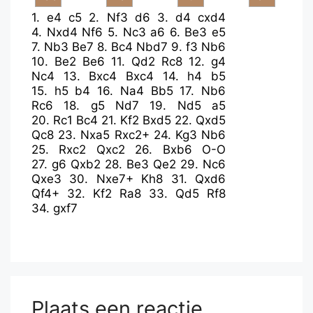
1.
e4
c5
2.
Nf3
d6
3.
d4
cxd4
4.
Nxd4
Nf6
5.
Nc3
a6
6.
Be3
e5
7.
Nb3
Be7
8.
Bc4
Nbd7
9.
f3
Nb6
10.
Be2
Be6
11.
Qd2
Rc8
12.
g4
Nc4
13.
Bxc4
Bxc4
14.
h4
b5
15.
h5
b4
16.
Na4
Bb5
17.
Nb6
Rc6
18.
g5
Nd7
19.
Nd5
a5
20.
Rc1
Bc4
21.
Kf2
Bxd5
22.
Qxd5
Qc8
23.
Nxa5
Rxc2+
24.
Kg3
Nb6
25.
Rxc2
Qxc2
26.
Bxb6
O-O
27.
g6
Qxb2
28.
Be3
Qe2
29.
Nc6
Qxe3
30.
Nxe7+
Kh8
31.
Qxd6
Qf4+
32.
Kf2
Ra8
33.
Qd5
Rf8
34.
gxf7
Plaats een reactie