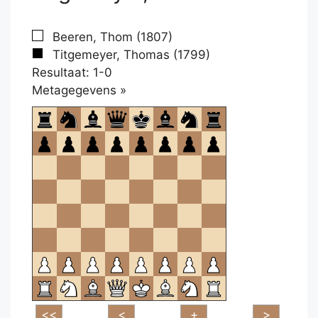
Beeren, Thom (1807)
Titgemeyer, Thomas (1799)
Resultaat: 1-0
Klikken
Metagegevens »
om
te
openen.