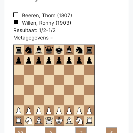
Beeren, Thom (1807)
Willen, Ronny (1903)
Resultaat: 1/2-1/2
Klikken
Metagegevens »
om
te
openen.