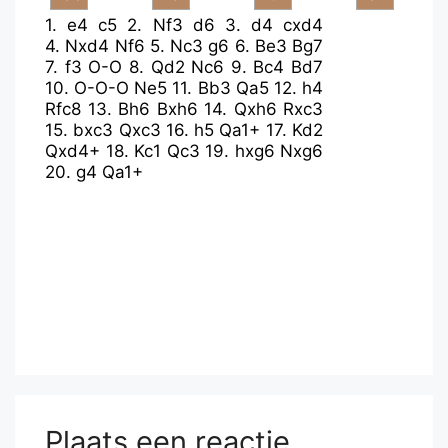
1.
e4
c5
2.
Nf3
d6
3.
d4
cxd4
4.
Nxd4
Nf6
5.
Nc3
g6
6.
Be3
Bg7
7.
f3
O-O
8.
Qd2
Nc6
9.
Bc4
Bd7
10.
O-O-O
Ne5
11.
Bb3
Qa5
12.
h4
Rfc8
13.
Bh6
Bxh6
14.
Qxh6
Rxc3
15.
bxc3
Qxc3
16.
h5
Qa1+
17.
Kd2
Qxd4+
18.
Kc1
Qc3
19.
hxg6
Nxg6
20.
g4
Qa1+
Plaats een reactie