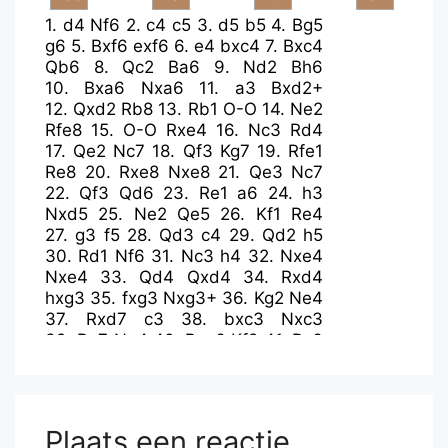
1.
d4
Nf6
2.
c4
c5
3.
d5
b5
4.
Bg5
g6
5.
Bxf6
exf6
6.
e4
bxc4
7.
Bxc4
Qb6
8.
Qc2
Ba6
9.
Nd2
Bh6
10.
Bxa6
Nxa6
11.
a3
Bxd2+
12.
Qxd2
Rb8
13.
Rb1
O-O
14.
Ne2
Rfe8
15.
O-O
Rxe4
16.
Nc3
Rd4
17.
Qe2
Nc7
18.
Qf3
Kg7
19.
Rfe1
Re8
20.
Rxe8
Nxe8
21.
Qe3
Nc7
22.
Qf3
Qd6
23.
Re1
a6
24.
h3
Nxd5
25.
Ne2
Qe5
26.
Kf1
Re4
27.
g3
f5
28.
Qd3
c4
29.
Qd2
h5
30.
Rd1
Nf6
31.
Nc3
h4
32.
Nxe4
Nxe4
33.
Qd4
Qxd4
34.
Rxd4
hxg3
35.
fxg3
Nxg3+
36.
Kg2
Ne4
37.
Rxd7
c3
38.
bxc3
Nxc3
39.
Ra7
Ne4
40.
Rxa6
Kf8
41.
Rc6
Ke8
42.
a4
Kd7
43.
Rc1
Kd6
44.
a5
Nc5
45.
Ra1
Kc7
46.
Rb1
f4
47.
Kf3
g5
48.
Kg4
f6
49.
Kf5
f3
50.
Kxf6
Ne4+
51.
Kf5
Nd2
Plaats een reactie
52.
Rc1+
Kb7
53.
Kxg5
f2
54.
h4