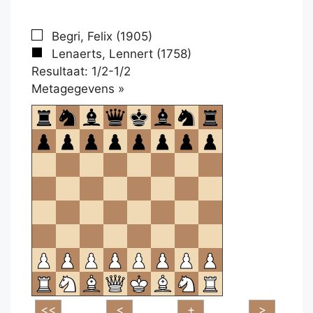
Begri, Felix (1905)
Lenaerts, Lennert (1758)
Resultaat: 1/2-1/2
Klikken
Metagegevens »
om
te
openen.