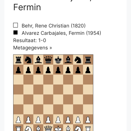
Fermin
Behr, Rene Christian (1820)
Alvarez Carbajales, Fermin (1954)
Resultaat: 1-0
Klikken
Metagegevens »
om
te
openen.