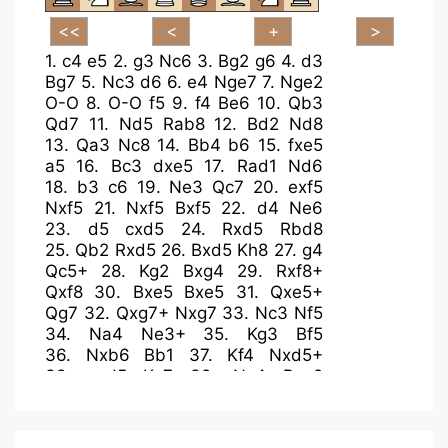
1.
c4
e5
2.
g3
Nc6
3.
Bg2
g6
4.
d3
Bg7
5.
Nc3
d6
6.
e4
Nge7
7.
Nge2
O-O
8.
O-O
f5
9.
f4
Be6
10.
Qb3
Qd7
11.
Nd5
Rab8
12.
Bd2
Nd8
13.
Qa3
Nc8
14.
Bb4
b6
15.
fxe5
a5
16.
Bc3
dxe5
17.
Rad1
Nd6
18.
b3
c6
19.
Ne3
Qc7
20.
exf5
Nxf5
21.
Nxf5
Bxf5
22.
d4
Ne6
23.
d5
cxd5
24.
Rxd5
Rbd8
25.
Qb2
Rxd5
26.
Bxd5
Kh8
27.
g4
Qc5+
28.
Kg2
Bxg4
29.
Rxf8+
Qxf8
30.
Bxe5
Bxe5
31.
Qxe5+
Qg7
32.
Qxg7+
Nxg7
33.
Nc3
Nf5
34.
Na4
Ne3+
35.
Kg3
Bf5
36.
Nxb6
Bb1
37.
Kf4
Nxd5+
38.
cxd5
Kg7
39.
Nc4
Bxa2
40.
Nxa5
Kf7
41.
Ke5
Ke7
42.
Nc6+
Kd7
43.
Nd4
Bb1
44.
b4
g5
45.
Ne6
g4
46.
Nc5+
Kd8