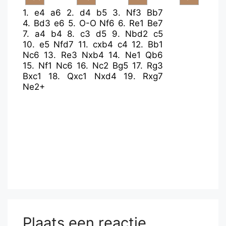
1.
e4
a6
2.
d4
b5
3.
Nf3
Bb7
4.
Bd3
e6
5.
O-O
Nf6
6.
Re1
Be7
7.
a4
b4
8.
c3
d5
9.
Nbd2
c5
10.
e5
Nfd7
11.
cxb4
c4
12.
Bb1
Nc6
13.
Re3
Nxb4
14.
Ne1
Qb6
15.
Nf1
Nc6
16.
Nc2
Bg5
17.
Rg3
Bxc1
18.
Qxc1
Nxd4
19.
Rxg7
Ne2+
Plaats een reactie