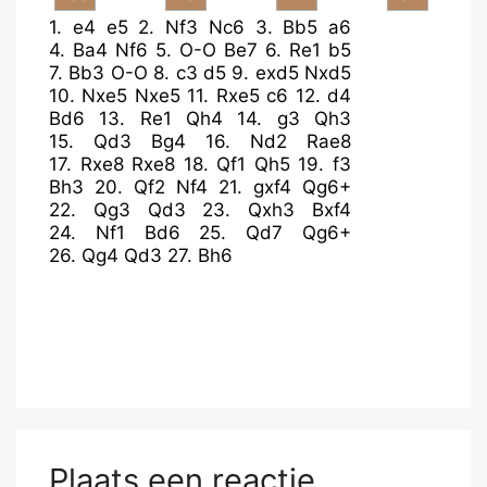
1.
e4
e5
2.
Nf3
Nc6
3.
Bb5
a6
4.
Ba4
Nf6
5.
O-O
Be7
6.
Re1
b5
7.
Bb3
O-O
8.
c3
d5
9.
exd5
Nxd5
10.
Nxe5
Nxe5
11.
Rxe5
c6
12.
d4
Bd6
13.
Re1
Qh4
14.
g3
Qh3
15.
Qd3
Bg4
16.
Nd2
Rae8
17.
Rxe8
Rxe8
18.
Qf1
Qh5
19.
f3
Bh3
20.
Qf2
Nf4
21.
gxf4
Qg6+
22.
Qg3
Qd3
23.
Qxh3
Bxf4
24.
Nf1
Bd6
25.
Qd7
Qg6+
26.
Qg4
Qd3
27.
Bh6
Plaats een reactie