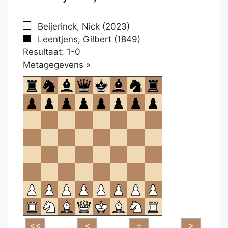
Beijerinck, Nick (2023)
Leentjens, Gilbert (1849)
Resultaat: 1-0
Klikken
Metagegevens »
om
te
openen.