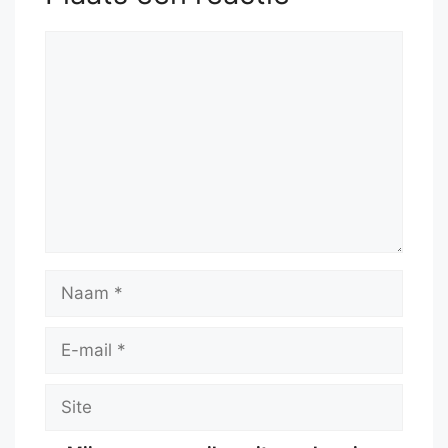
Qc1+
54.
Ka2
Qc2+
Reactie
Naam
E-
mail
Site