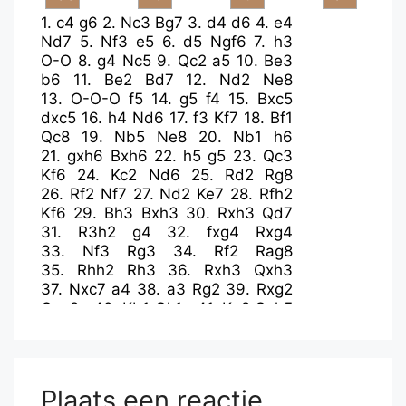
1.
c4
g6
2.
Nc3
Bg7
3.
d4
d6
4.
e4
Nd7
5.
Nf3
e5
6.
d5
Ngf6
7.
h3
O-O
8.
g4
Nc5
9.
Qc2
a5
10.
Be3
b6
11.
Be2
Bd7
12.
Nd2
Ne8
13.
O-O-O
f5
14.
g5
f4
15.
Bxc5
dxc5
16.
h4
Nd6
17.
f3
Kf7
18.
Bf1
Qc8
19.
Nb5
Ne8
20.
Nb1
h6
21.
gxh6
Bxh6
22.
h5
g5
23.
Qc3
Kf6
24.
Kc2
Nd6
25.
Rd2
Rg8
26.
Rf2
Nf7
27.
Nd2
Ke7
28.
Rfh2
Kf6
29.
Bh3
Bxh3
30.
Rxh3
Qd7
31.
R3h2
g4
32.
fxg4
Rxg4
33.
Nf3
Rg3
34.
Rf2
Rag8
35.
Rhh2
Rh3
36.
Rxh3
Qxh3
37.
Nxc7
a4
38.
a3
Rg2
39.
Rxg2
Qxg2+
40.
Kb1
Qh1+
41.
Ka2
Qxh5
42.
Nb5
Bf8
43.
Qd3
Nd6
44.
Nxd6
Bxd6
45.
Qf1
Qh7
46.
Qe2
Qh3
47.
b3
Qh1
48.
bxa4
Qc1
49.
Ne1
Qc3
50.
Nf3
Ke7
Plaats een reactie
51.
Nd2
Qc2+
52.
Ka1
Kd8
53.
Qg2