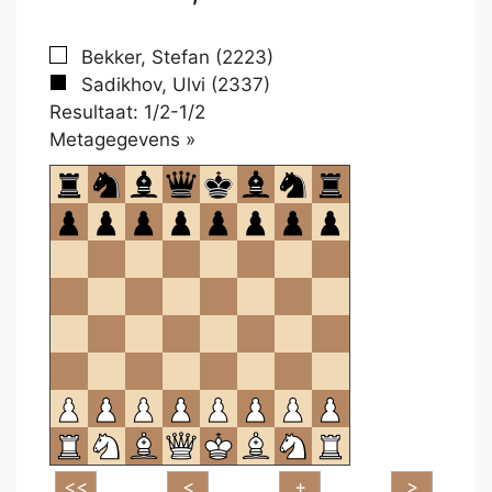
Bekker, Stefan (2223)
Sadikhov, Ulvi (2337)
Resultaat: 1/2-1/2
Klikken
Metagegevens »
om
te
openen.