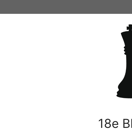
Ga
naar
de
inhoud
18e B