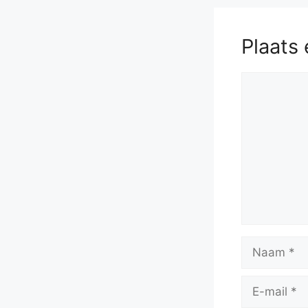
Plaats 
Reactie
Naam
E-
mail