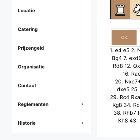
Locatie
Catering
Prijzengeld
1.
e4
e5
2.
Bg4
7.
exd
Rd8
12.
Qx
Organisatie
16.
Ra
20.
Nxe7
Contact
dxe5
25
29.
Rc4
Rx
Reglementen
Kg8
34.
Rc
38.
Rhb7
Kh8
43.
Historie