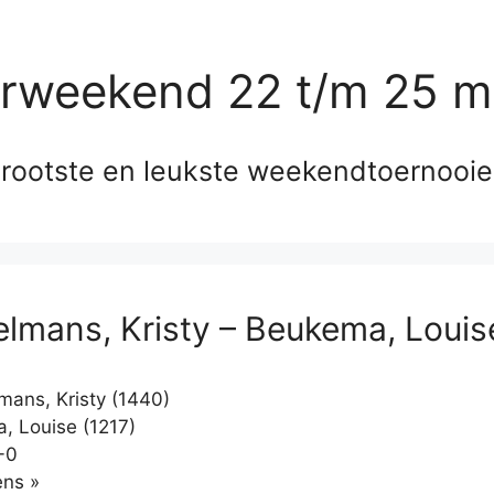
erweekend 22 t/m 25 m
rootste en leukste weekendtoernooi
mans, Kristy – Beukema, Louis
ns, Kristy (1440)
 Louise (1217)
-0
Klikken
ns »