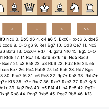
Nf3
Nc6
3.
Bb5
d6
4.
d4
a6
5.
Bxc6+
bxc6
6.
dxe5
6
cxd6
8.
O-O
g6
9.
Re1
Bg7
10.
Qd3
Qe7
11.
Nc3
a6
Bxf3
13.
Qxc6+
Rd7
14.
gxf3
Nf6
15.
Bg5
O-O
d1
Rfd8
17.
f4
Rc7
18.
Bxf6
Bxf6
19.
Nd5
Rxc6
+
Bxe7
21.
c3
Ra8
22.
a3
Rb6
23.
Rd2
Bf6
24.
e5
.
fxe5
Be7
26.
Re4
Rab8
27.
b4
Ra6
28.
Rd7
Bg5
a3
30.
Rcc7
f6
31.
e6
Re8
32.
Rg7+
Kh8
33.
Rxh7+
g7+
Kf8
35.
e7+
Rxe7
36.
Rxe7
Rxc3
37.
Ra7
Kg8
Rc1+
39.
Kg2
Rc8
40.
b5
Bf4
41.
h4
Be5
42.
Rg7+
Rxg6
Rb8
44.
Rgg7
Rxb5
45.
Rge7
Rb8
46.
Kf3