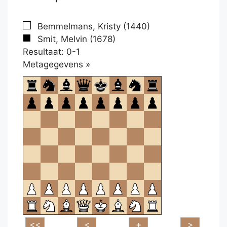
Bemmelmans, Kristy (1440)
Smit, Melvin (1678)
Resultaat: 0-1
Klikken
Metagegevens »
om
te
openen.