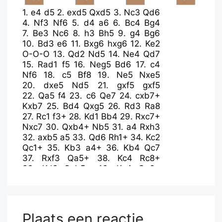
1.
e4
d5
2.
exd5
Qxd5
3.
Nc3
Qd6
4.
Nf3
Nf6
5.
d4
a6
6.
Bc4
Bg4
7.
Be3
Nc6
8.
h3
Bh5
9.
g4
Bg6
10.
Bd3
e6
11.
Bxg6
hxg6
12.
Ke2
O-O-O
13.
Qd2
Nd5
14.
Ne4
Qd7
15.
Rad1
f5
16.
Neg5
Bd6
17.
c4
Nf6
18.
c5
Bf8
19.
Ne5
Nxe5
20.
dxe5
Nd5
21.
gxf5
gxf5
22.
Qa5
f4
23.
c6
Qe7
24.
cxb7+
Kxb7
25.
Bd4
Qxg5
26.
Rd3
Ra8
27.
Rc1
f3+
28.
Kd1
Bb4
29.
Rxc7+
Nxc7
30.
Qxb4+
Nb5
31.
a4
Rxh3
32.
axb5
a5
33.
Qd6
Rh1+
34.
Kc2
Qc1+
35.
Kb3
a4+
36.
Kb4
Qc7
37.
Rxf3
Qa5+
38.
Kc4
Rc8+
39.
Kd3
Qxb5+
40.
Ke4
Qe2+
41.
Kf4
g5+
42.
Kg4
Qe4+
43.
Kxg5
Rg8+
44.
Kf6
Qg6+
Plaats een reactie