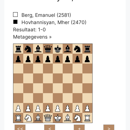
Berg, Emanuel (2581)
Hovhannisyan, Mher (2470)
Resultaat: 1-0
Klikken
Metagegevens »
om
te
openen.