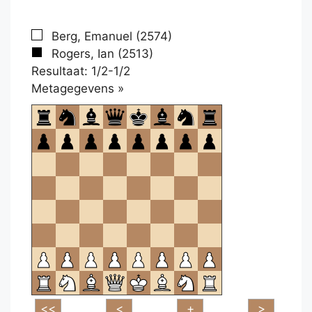
Berg, Emanuel (2574)
Rogers, Ian (2513)
Resultaat: 1/2-1/2
Klikken
Metagegevens »
om
te
openen.