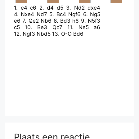
1.
e4
c6
2.
d4
d5
3.
Nd2
dxe4
4.
Nxe4
Nd7
5.
Bc4
Ngf6
6.
Ng5
e6
7.
Qe2
Nb6
8.
Bd3
h6
9.
N5f3
c5
10.
Be3
Qc7
11.
Ne5
a6
12.
Ngf3
Nbd5
13.
O-O
Bd6
Plaats een reactie