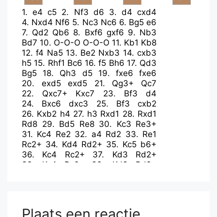
1.
e4
c5
2.
Nf3
d6
3.
d4
cxd4
4.
Nxd4
Nf6
5.
Nc3
Nc6
6.
Bg5
e6
7.
Qd2
Qb6
8.
Bxf6
gxf6
9.
Nb3
Bd7
10.
O-O-O
O-O-O
11.
Kb1
Kb8
12.
f4
Na5
13.
Be2
Nxb3
14.
cxb3
h5
15.
Rhf1
Bc6
16.
f5
Bh6
17.
Qd3
Bg5
18.
Qh3
d5
19.
fxe6
fxe6
20.
exd5
exd5
21.
Qg3+
Qc7
22.
Qxc7+
Kxc7
23.
Bf3
d4
24.
Bxc6
dxc3
25.
Bf3
cxb2
26.
Kxb2
h4
27.
h3
Rxd1
28.
Rxd1
Rd8
29.
Bd5
Re8
30.
Kc3
Re3+
31.
Kc4
Re2
32.
a4
Rd2
33.
Re1
Rc2+
34.
Kd4
Rd2+
35.
Kc5
b6+
36.
Kc4
Rc2+
37.
Kd3
Rd2+
38.
Kc4
Rc2+
39.
Kd3
Rd2+
40.
Kc4
Plaats een reactie