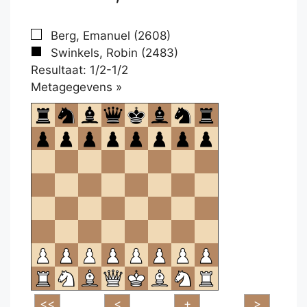
Berg, Emanuel (2608)
Swinkels, Robin (2483)
Resultaat: 1/2-1/2
Klikken
Metagegevens »
om
te
openen.