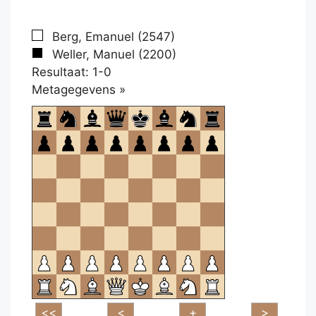
Berg, Emanuel (2547)
Weller, Manuel (2200)
Resultaat: 1-0
Klikken
Metagegevens »
om
te
openen.