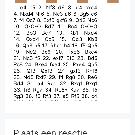
1.
e4
c5
2.
Nf3
d6
3.
d4
cxd4
4.
Nxd4
Nf6
5.
Nc3
a6
6.
Bg5
e6
7.
f4
Qc7
8.
Bxf6
gxf6
9.
Qd2
Nc6
10.
O-O-O
Bd7
11.
Bc4
O-O-O
12.
Bb3
Be7
13.
Kb1
Nxd4
14.
Qxd4
Qc5
15.
Qd3
Kb8
16.
Qh3
h5
17.
Rhe1
h4
18.
f5
Qe5
19.
Ne2
Bc6
20.
fxe6
Bxe4
21.
Nc3
f5
22.
exf7
Bf6
23.
Bd5
Rc8
24.
Bxe4
fxe4
25.
Rxe4
Qh5
26.
Qf3
Qxf3
27.
gxf3
Rhf8
28.
Nd5
Rxf7
29.
f4
Rg8
30.
Re6
Bd4
31.
a4
Rg1
32.
Rxg1
Bxg1
33.
h3
Rg7
34.
Re8+
Ka7
35.
f5
Rg3
36.
f6
Rf3
37.
a5
Rf5
38.
c4
Bd4
39.
b4
Rf2
40.
b5
axb5
41.
Nc7
Rb2+
42.
Kc1
b6
43.
a6
Plaats een reactie