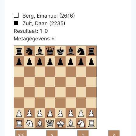
Berg, Emanuel (2616)
Zult, Daan (2235)
Resultaat: 1-0
Klikken
Metagegevens »
om
te
openen.