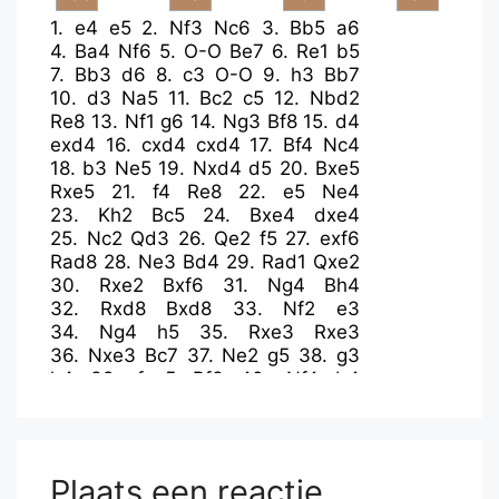
1.
e4
e5
2.
Nf3
Nc6
3.
Bb5
a6
4.
Ba4
Nf6
5.
O-O
Be7
6.
Re1
b5
7.
Bb3
d6
8.
c3
O-O
9.
h3
Bb7
10.
d3
Na5
11.
Bc2
c5
12.
Nbd2
Re8
13.
Nf1
g6
14.
Ng3
Bf8
15.
d4
exd4
16.
cxd4
cxd4
17.
Bf4
Nc4
18.
b3
Ne5
19.
Nxd4
d5
20.
Bxe5
Rxe5
21.
f4
Re8
22.
e5
Ne4
23.
Kh2
Bc5
24.
Bxe4
dxe4
25.
Nc2
Qd3
26.
Qe2
f5
27.
exf6
Rad8
28.
Ne3
Bd4
29.
Rad1
Qxe2
30.
Rxe2
Bxf6
31.
Ng4
Bh4
32.
Rxd8
Bxd8
33.
Nf2
e3
34.
Ng4
h5
35.
Rxe3
Rxe3
36.
Nxe3
Bc7
37.
Ne2
g5
38.
g3
h4
39.
fxg5
Bf3
40.
Nf4
b4
41.
Nf5
Be4
42.
Nxh4
Be5
43.
Kg1
Bb1
44.
Nf3
Bc3
45.
Nd5
a5
46.
Nxc3
bxc3
47.
Nd4
Bd3
48.
Kf2
c2
49.
Nxc2
Bxc2
50.
Ke3
Plaats een reactie
Kf7
51.
Kd4
Kg6
52.
h4
Kh5