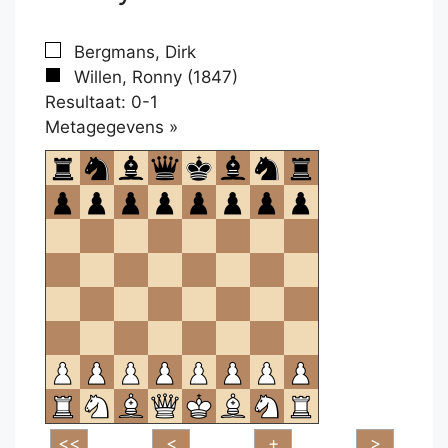
Bergmans, Dirk
Willen, Ronny (1847)
Resultaat: 0-1
Klikken
Metagegevens »
om
te
openen.