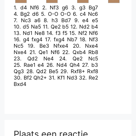
1.
d4
Nf6
2.
Nf3
g6
3.
g3
Bg7
4.
Bg2
d6
5.
O-O
O-O
6.
c4
Nc6
7.
Nc3
a6
8.
h3
Bd7
9.
e4
e5
10.
d5
Na5
11.
Qe2
b5
12.
Nd2
b4
13.
Nd1
Ne8
14.
f3
f5
15.
Nf2
Nf6
16.
g4
fxg4
17.
fxg4
Nb7
18.
Nf3
Nc5
19.
Be3
Nfxe4
20.
Nxe4
Nxe4
21.
Qe1
Nf6
22.
Qxb4
Rb8
23.
Qd2
Ne4
24.
Qe2
Nc5
25.
Rae1
e4
26.
Nd4
Qh4
27.
b3
Qg3
28.
Qd2
Be5
29.
Rxf8+
Rxf8
30.
Bf2
Qh2+
31.
Kf1
Nd3
32.
Re2
Bxd4
Plaats een reactie