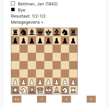
Bettman, Jan (1842)
Bye
Resultaat: 1/2-1/2
Klikken
Metagegevens »
om
te
openen.