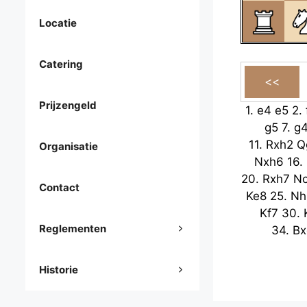
Locatie
Catering
Prijzengeld
1.
e4
e5
2.
g5
7.
g
11.
Rxh2
Q
Organisatie
Nxh6
16.
20.
Rxh7
N
Contact
Ke8
25.
Nh
Kf7
30.
Reglementen
34.
Bx
Historie