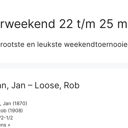
erweekend 22 t/m 25 m
rootste en leukste weekendtoernooi
n, Jan – Loose, Rob
 Jan (1870)
ob (1908)
/2-1/2
Klikken
ns »