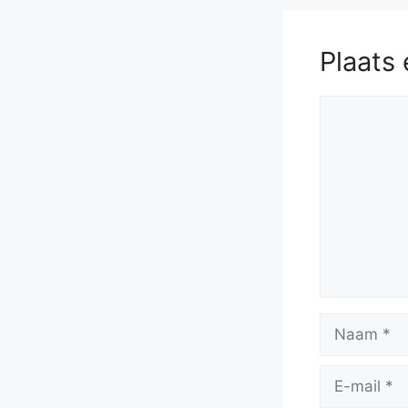
Plaats 
Reactie
Naam
E-
mail