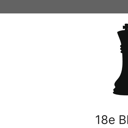
Ga
naar
de
inhoud
18e B