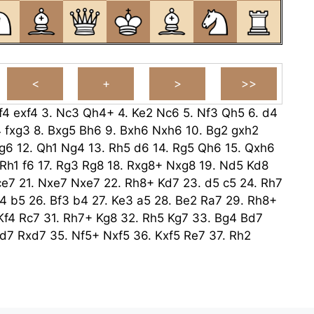
f4
exf4
3.
Nc3
Qh4+
4.
Ke2
Nc6
5.
Nf3
Qh5
6.
d4
4
fxg3
8.
Bxg5
Bh6
9.
Bxh6
Nxh6
10.
Bg2
gxh2
g6
12.
Qh1
Ng4
13.
Rh5
d6
14.
Rg5
Qh6
15.
Qxh6
Rh1
f6
17.
Rg3
Rg8
18.
Rxg8+
Nxg8
19.
Nd5
Kd8
ce7
21.
Nxe7
Nxe7
22.
Rh8+
Kd7
23.
d5
c5
24.
Rh7
4
b5
26.
Bf3
b4
27.
Ke3
a5
28.
Be2
Ra7
29.
Rh8+
Kf4
Rc7
31.
Rh7+
Kg8
32.
Rh5
Kg7
33.
Bg4
Bd7
d7
Rxd7
35.
Nf5+
Nxf5
36.
Kxf5
Re7
37.
Rh2