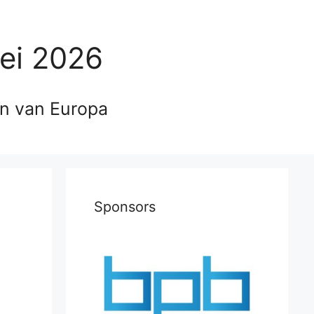
ei 2026
en van Europa
Sponsors