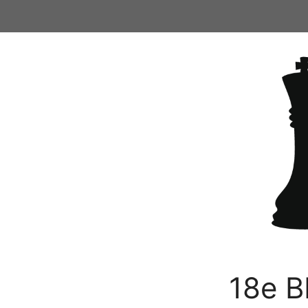
Ga
naar
de
inhoud
18e B