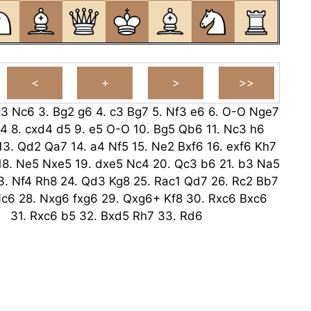
g3
Nc6
3.
Bg2
g6
4.
c3
Bg7
5.
Nf3
e6
6.
O-O
Nge7
d4
8.
cxd4
d5
9.
e5
O-O
10.
Bg5
Qb6
11.
Nc3
h6
13.
Qd2
Qa7
14.
a4
Nf5
15.
Ne2
Bxf6
16.
exf6
Kh7
18.
Ne5
Nxe5
19.
dxe5
Nc4
20.
Qc3
b6
21.
b3
Na5
3.
Nf4
Rh8
24.
Qd3
Kg8
25.
Rac1
Qd7
26.
Rc2
Bb7
c6
28.
Nxg6
fxg6
29.
Qxg6+
Kf8
30.
Rxc6
Bxc6
31.
Rxc6
b5
32.
Bxd5
Rh7
33.
Rd6