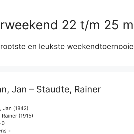
erweekend 22 t/m 25 m
rootste en leukste weekendtoernooi
n, Jan – Staudte, Rainer
 Jan (1842)
 Rainer (1915)
-0
Klikken
ns »