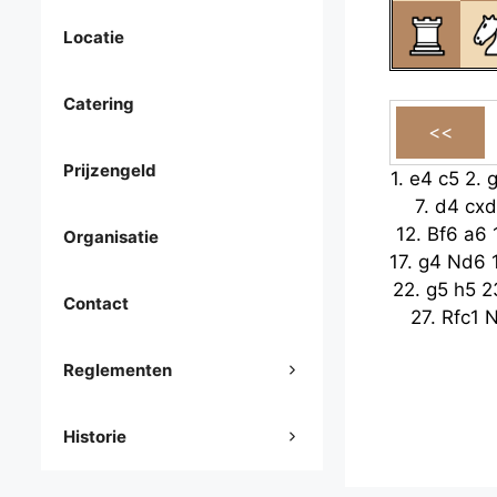
Locatie
Catering
Prijzengeld
1.
e4
c5
2.
7.
d4
cx
12.
Bf6
a6
Organisatie
17.
g4
Nd6
22.
g5
h5
2
Contact
27.
Rfc1
N
Reglementen
Historie