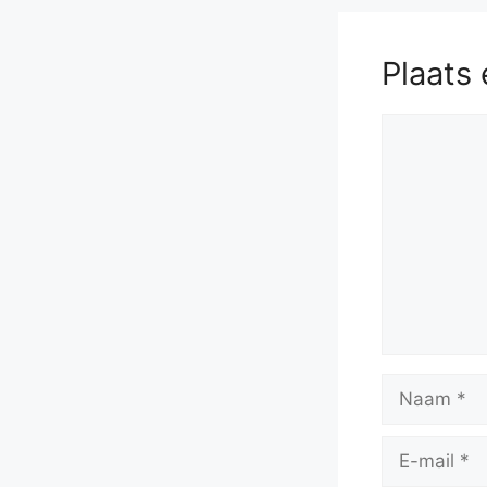
Plaats 
Reactie
Naam
E-
mail