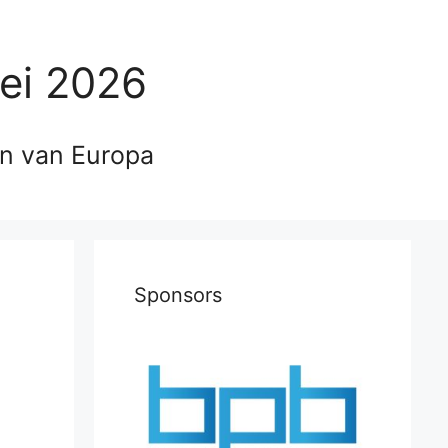
ei 2026
en van Europa
Sponsors