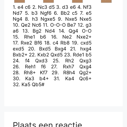
1.
e4
c6
2.
Nc3
d5
3.
d3
e6
4.
Nf3
Nd7
5.
b3
Ngf6
6.
Bb2
c5
7.
e5
Ng4
8.
h3
Ngxe5
9.
Nxe5
Nxe5
10.
Qe2
Nc6
11.
O-O-O
Be7
12.
g3
a6
13.
Bg2
Nd4
14.
Qg4
O-O
15.
Rhe1
b6
16.
Ne2
Nxe2+
17.
Rxe2
Bf6
18.
c4
Rb8
19.
cxd5
exd5
20.
Bxd5
Bxg4
21.
hxg4
Bxb2+
22.
Kxb2
Qxd5
23.
Rde1
b5
24.
f4
Qxd3
25.
Rh2
Qxg3
26.
Reh1
f6
27.
Rxh7
Qxg4
28.
Rh8+
Kf7
29.
R8h4
Qg2+
30.
Ka3
b4+
31.
Ka4
Qc6+
32.
Ka5
Qb5#
Plaats een reactie