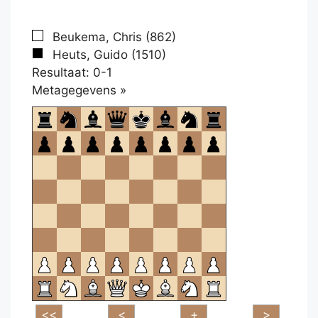
Beukema, Chris (862)
Heuts, Guido (1510)
Resultaat: 0-1
Klikken
Metagegevens »
om
te
openen.