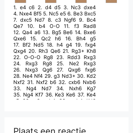
1.
e4
c6
2.
d4
d5
3.
Nc3
dxe4
4.
Nxe4
Bf5
5.
Nc5
e5
6.
Be3
Bxc5
7.
dxc5
Nd7
8.
c3
Ngf6
9.
Bc4
Qe7
10.
b4
O-O
11.
f3
Rad8
12.
Qa4
a6
13.
Bg5
Be6
14.
Bxe6
Qxe6
15.
Qc2
h6
16.
Bh4
g5
17.
Bf2
Nd5
18.
h4
g4
19.
fxg4
Qxg4
20.
Rh3
Qe6
21.
Rg3+
Kh8
22.
O-O-O
Rg8
23.
Rdd3
Rxg3
24.
Rxg3
Rg8
25.
Ne2
Rxg3
26.
Nxg3
Qg6
27.
Qxg6
fxg6
28.
Ne4
Nf4
29.
g3
Nd3+
30.
Kd2
Nxf2
31.
Nxf2
b6
32.
cxb6
Nxb6
33.
Ng4
Nd7
34.
Nxh6
Kg7
35.
Ng4
Kf7
36.
Ke3
Ke6
37.
Ke4
c5
38.
a3
cxb4
39.
axb4
Kd6
40.
c4
Nc5+
41.
bxc5+
Kxc5
42.
Nxe5
a5
43.
Kd3
Kb4
44.
Nc6+
Plaats een reactie