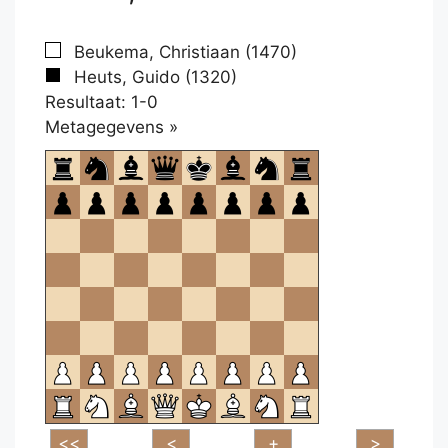
Beukema, Christiaan (1470)
Heuts, Guido (1320)
Resultaat: 1-0
Klikken
Metagegevens »
om
te
openen.