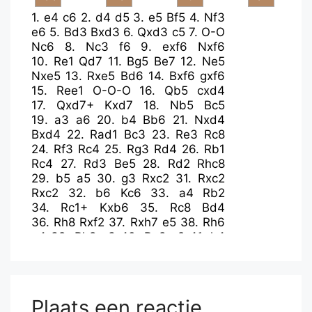
1.
e4
c6
2.
d4
d5
3.
e5
Bf5
4.
Nf3
e6
5.
Bd3
Bxd3
6.
Qxd3
c5
7.
O-O
Nc6
8.
Nc3
f6
9.
exf6
Nxf6
10.
Re1
Qd7
11.
Bg5
Be7
12.
Ne5
Nxe5
13.
Rxe5
Bd6
14.
Bxf6
gxf6
15.
Ree1
O-O-O
16.
Qb5
cxd4
17.
Qxd7+
Kxd7
18.
Nb5
Bc5
19.
a3
a6
20.
b4
Bb6
21.
Nxd4
Bxd4
22.
Rad1
Bc3
23.
Re3
Rc8
24.
Rf3
Rc4
25.
Rg3
Rd4
26.
Rb1
Rc4
27.
Rd3
Be5
28.
Rd2
Rhc8
29.
b5
a5
30.
g3
Rxc2
31.
Rxc2
Rxc2
32.
b6
Kc6
33.
a4
Rb2
34.
Rc1+
Kxb6
35.
Rc8
Bd4
36.
Rh8
Rxf2
37.
Rxh7
e5
38.
Rh6
e4
39.
Rh8
e3
40.
Re8
e2
41.
h4
Rf1+
42.
Kg2
Be5
43.
Re6+
Kc5
44.
h5
e1=Q
45.
Rxe5
Rf2+
46.
Kh3
Qxe5
47.
g4
Qe3+
48.
Kh4
Rh2#
Plaats een reactie