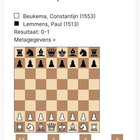
Beukema, Constantijn (1553)
Lemmens, Paul (1513)
Resultaat: 0-1
Klikken
Metagegevens »
om
te
openen.