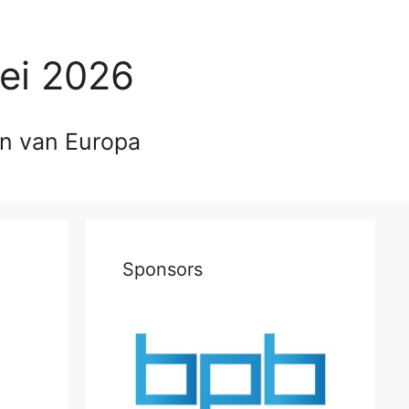
ei 2026
en van Europa
Sponsors