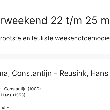
erweekend 22 t/m 25 m
rootste en leukste weekendtoernooi
a, Constantijn – Reusink, Hans
 Constantijn (1000)
 Hans (1553)
-1
Klikken
ns »