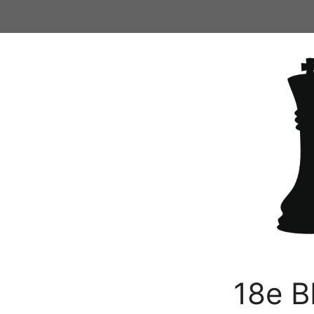
Ga
naar
de
inhoud
18e B