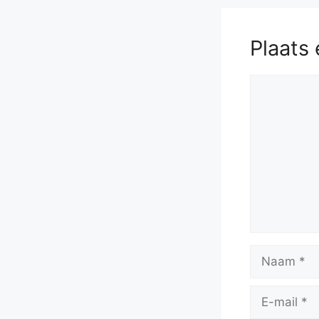
Plaats 
Reactie
Naam
E-
mail