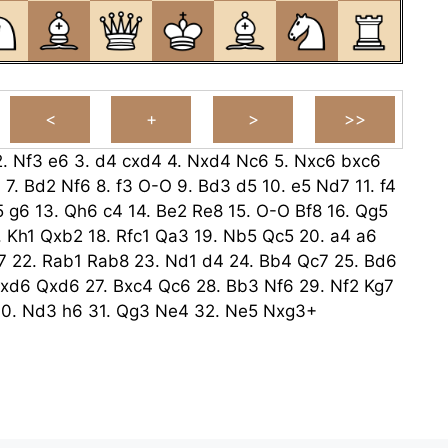
2.
Nf3
e6
3.
d4
cxd4
4.
Nxd4
Nc6
5.
Nxc6
bxc6
4
7.
Bd2
Nf6
8.
f3
O-O
9.
Bd3
d5
10.
e5
Nd7
11.
f4
5
g6
13.
Qh6
c4
14.
Be2
Re8
15.
O-O
Bf8
16.
Qg5
.
Kh1
Qxb2
18.
Rfc1
Qa3
19.
Nb5
Qc5
20.
a4
a6
7
22.
Rab1
Rab8
23.
Nd1
d4
24.
Bb4
Qc7
25.
Bd6
xd6
Qxd6
27.
Bxc4
Qc6
28.
Bb3
Nf6
29.
Nf2
Kg7
30.
Nd3
h6
31.
Qg3
Ne4
32.
Ne5
Nxg3+