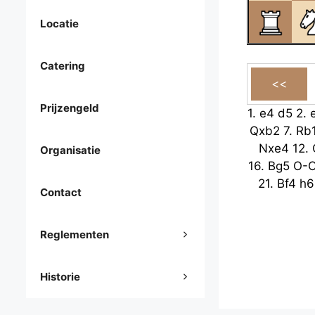
Locatie
Catering
Prijzengeld
1.
e4
d5
2.
Qxb2
7.
Rb
Nxe4
12.
Organisatie
16.
Bg5
O-
21.
Bf4
h6
Contact
Reglementen
Historie