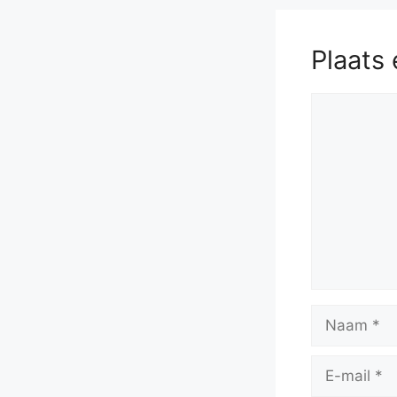
Plaats 
Reactie
Naam
E-
mail