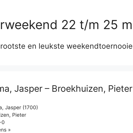
erweekend 22 t/m 25 m
rootste en leukste weekendtoernooi
a, Jasper – Broekhuizen, Pieter
, Jasper (1700)
zen, Pieter
-0
Klikken
ns »