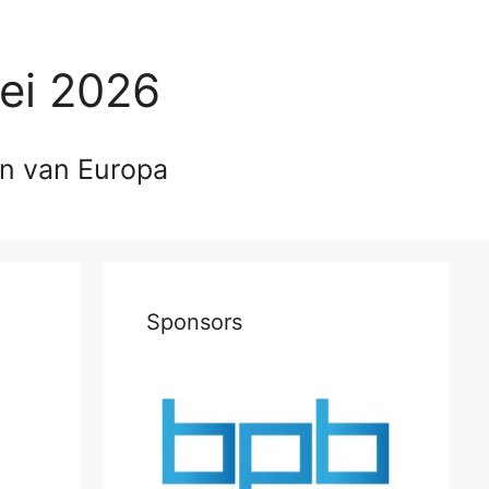
ei 2026
en van Europa
Sponsors