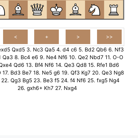
exd5
Qxd5
3.
Nc3
Qa5
4.
d4
c6
5.
Bd2
Qb6
6.
Nf3
1
Qa3
8.
Bc4
e6
9.
Ne4
Nf6
10.
Qe2
Nbd7
11.
O-O
Qxe4
Qd6
13.
Bf4
Nf6
14.
Qe3
Qd8
15.
Rfe1
Bd6
O
17.
Bd3
Be7
18.
Ne5
g6
19.
Qf3
Kg7
20.
Qe3
Ng8
22.
Qg3
Bg5
23.
Be3
f5
24.
f4
Nf6
25.
fxg5
Ng4
26.
gxh6+
Kh7
27.
Nxg4