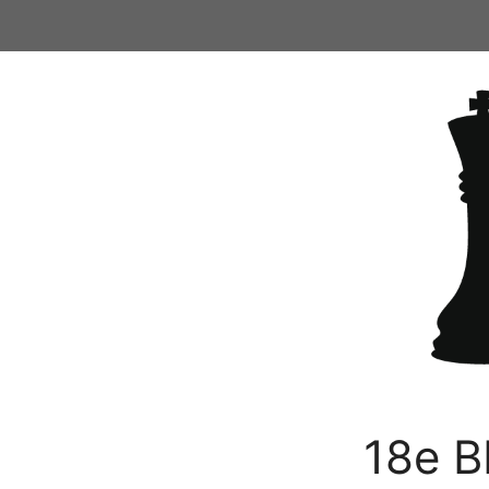
Ga
naar
de
inhoud
18e B