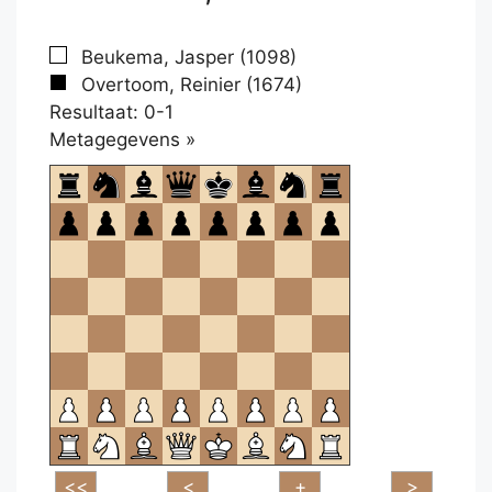
Beukema, Jasper (1098)
Overtoom, Reinier (1674)
Resultaat: 0-1
Klikken
Metagegevens »
om
te
openen.