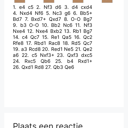
1.
e4
c5
2.
Nf3
d6
3.
d4
cxd4
4.
Nxd4
Nf6
5.
Nc3
g6
6.
Bb5+
Bd7
7.
Bxd7+
Qxd7
8.
O-O
Bg7
9.
b3
O-O
10.
Bb2
Nc6
11.
Nf3
Nxe4
12.
Nxe4
Bxb2
13.
Rb1
Bg7
14.
c4
Qc7
15.
Re1
Qa5
16.
Qc2
Rfe8
17.
Rbd1
Rac8
18.
Rd5
Qc7
19.
a3
Rcd8
20.
Red1
Ne5
21.
Qe2
a6
22.
c5
Nxf3+
23.
Qxf3
dxc5
24.
Rxc5
Qb6
25.
b4
Rxd1+
26.
Qxd1
Rd8
27.
Qb3
Qe6
Plaats een reactie