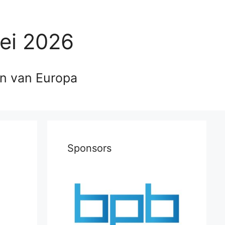
ei 2026
en van Europa
Sponsors