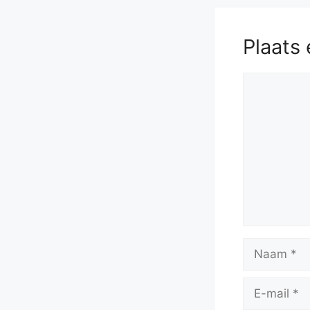
Plaats 
Reactie
Naam
E-
mail