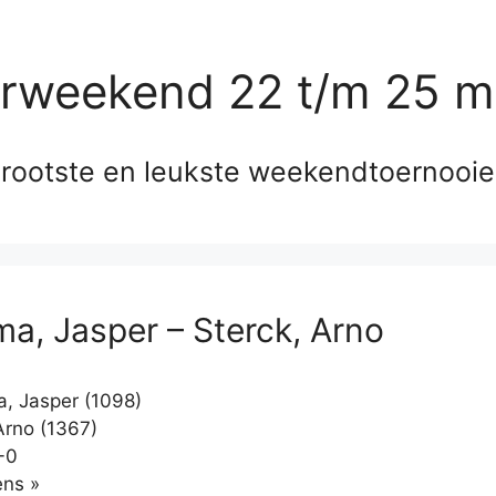
erweekend 22 t/m 25 m
rootste en leukste weekendtoernooi
a, Jasper – Sterck, Arno
, Jasper (1098)
Arno (1367)
-0
Klikken
ns »