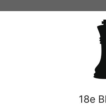
Ga
naar
de
inhoud
18e B