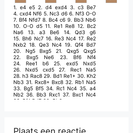
1.
e4
e5
2.
d4
exd4
3.
c3
Be7
4.
cxd4
Nf6
5.
Nc3
d6
6.
Nf3
O-O
7.
Bf4
Nfd7
8.
Bc4
c6
9.
Bb3
Nb6
10.
O-O
d5
11.
Re1
Re8
12.
Bc2
Na6
13.
a3
Be6
14.
Qd3
g6
15.
Bh6
Nc7
16.
Re3
Nc4
17.
Re2
Nxb2
18.
Qe3
Nc4
19.
Qf4
Bd7
20.
Ng5
Bxg5
21.
Qxg5
Qxg5
22.
Bxg5
Ne6
23.
Bf6
Nf4
24.
Ree1
b6
25.
exd5
Nxd5
26.
Nxd5
cxd5
27.
Rec1
Na5
28.
h3
Rac8
29.
Bd1
Re1+
30.
Kh2
Nb3
31.
Rxc8+
Bxc8
32.
Rb1
Na5
33.
Bg5
Bf5
34.
Rc1
Nc4
35.
a4
Nb2
36.
Bb3
Rxc1
37.
Bxc1
Nc4
38.
Bf4
Bd7
39.
Bb8
Plaats een reactie