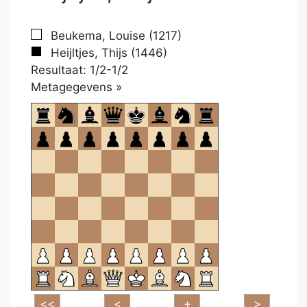
Beukema, Louise (1217)
Heijltjes, Thijs (1446)
Resultaat: 1/2-1/2
Klikken
Metagegevens »
om
te
openen.