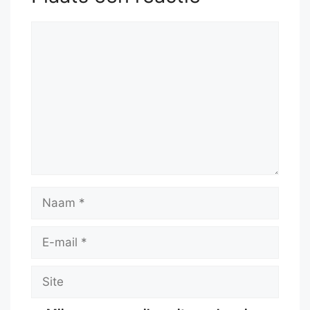
51.
f6+
gxf6+
52.
Kf5
Kf7
53.
h6
Reactie
Naam
E-
mail
Site