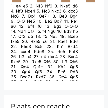
1.
e4
e5
2.
Nf3
Nf6
3.
Nxe5
d6
4.
Nf3
Nxe4
5.
Nc3
Nxc3
6.
dxc3
Nc6
7.
Bc4
Qe7+
8.
Be3
Bg4
9.
O-O
Ne5
10.
Be2
Bd7
11.
Re1
a6
12.
Bf4
f6
13.
Bg3
O-O-O
14.
Nd4
Qf7
15.
f4
Ng6
16.
Bd3
h5
17.
Qf3
d5
18.
f5
Ne5
19.
Bxe5
fxe5
20.
Rxe5
c6
21.
Rae1
Bd6
22.
R5e3
Bc5
23.
Kh1
Bxd4
24.
cxd4
Rde8
25.
Re5
Rhf8
26.
b3
h4
27.
c4
dxc4
28.
Bxc4
Rxe5
29.
Rxe5
Qf6
30.
h3
Qh6
31.
Qe4
Qc1+
32.
Kh2
Qg5
33.
Qg4
Qf6
34.
Be6
Rd8
35.
Bxd7+
Rxd7
36.
Qe4
Qg5
37.
Re8+
Rd8
38.
Qe6+
Kb8
39.
Qd6+
Kc8
40.
Rxd8+
Qxd8
41.
Qxd8+
Kxd8
42.
g4
hxg3+
43.
Kxg3
Ke7
44.
Kf4
Kf6
45.
h4
b6
46.
b4
a5
47.
bxa5
bxa5
Plaats een reactie
48.
h5
a4
49.
a3
Kf7
50.
Ke5
Ke7