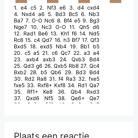
1.
e4
c5
2.
Nf3
e6
3.
d4
cxd4
4.
Nxd4
a6
5.
Bd3
Bc5
6.
Nb3
Ba7
7.
O-O
Nc6
8.
Bf4
e5
9.
Bg3
Nge7
10.
Nc3
O-O
11.
Qh5
d6
12.
Rad1
Be6
13.
Kh1
f6
14.
Nd5
Rc8
15.
c4
Qd7
16.
h3
Bf7
17.
Qf3
Bxd5
18.
exd5
Nb4
19.
Bb1
b5
20.
c5
a5
21.
c6
Qc7
22.
a3
a4
23.
axb4
axb3
24.
Qxb3
Bd4
25.
Qd3
g6
26.
Qxb5
Rb8
27.
Qc4
Bxb2
28.
b5
Qb6
29.
Bd3
Bd4
30.
Rd2
Ra8
31.
f4
Ra3
32.
fxe5
fxe5
33.
Rxf8+
Kxf8
34.
Rd1
Qa7
35.
Rf1+
Ke8
36.
Qb4
Rxd3
37.
Qxd6
Nf5
38.
Qe6+
Qe7
39.
Qg8+
Qf8
40.
Qe6+
Qe7
41.
Qg8+
Qf8
42.
Qxf8+
Kxf8
43.
Be1
Ke8
44.
g4
Bb6
45.
gxf5
Rxd5
46.
fxg6
hxg6
Plaats een reactie