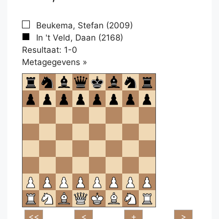
Beukema, Stefan (2009)
In 't Veld, Daan (2168)
Resultaat: 1-0
Klikken
Metagegevens »
om
te
openen.