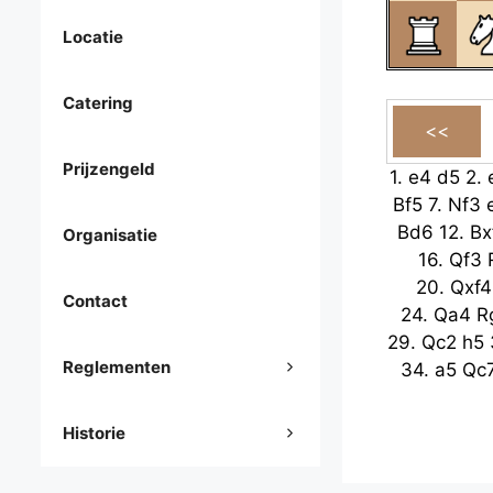
Locatie
Catering
Prijzengeld
1.
e4
d5
2.
Bf5
7.
Nf3
Bd6
12.
Bx
Organisatie
16.
Qf3
20.
Qxf4
Contact
24.
Qa4
R
29.
Qc2
h5
Reglementen
34.
a5
Qc
Historie