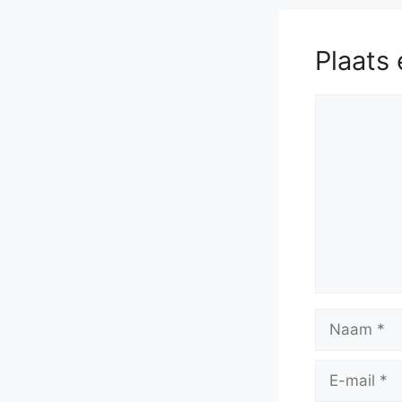
Plaats 
Reactie
Naam
E-
mail