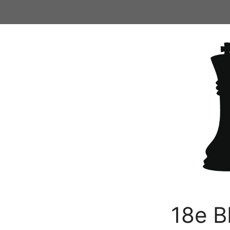
Ga
naar
de
inhoud
18e B