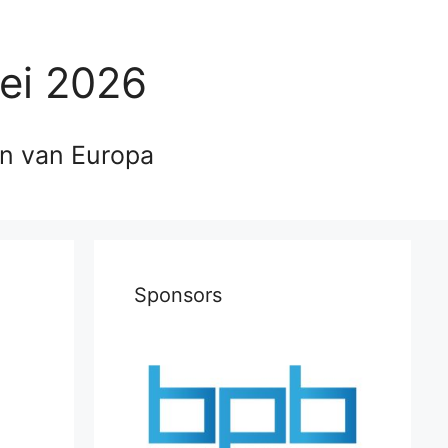
ei 2026
en van Europa
Sponsors