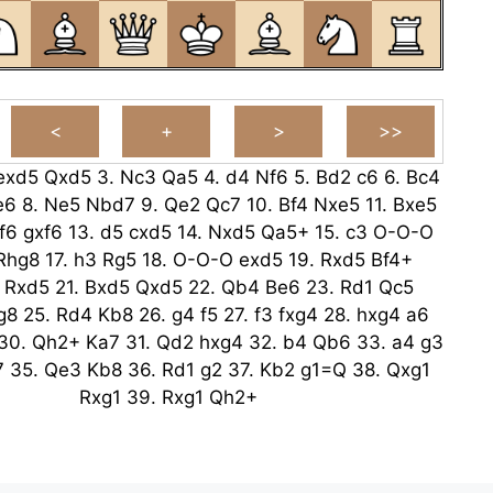
exd5
Qxd5
3.
Nc3
Qa5
4.
d4
Nf6
5.
Bd2
c6
6.
Bc4
e6
8.
Ne5
Nbd7
9.
Qe2
Qc7
10.
Bf4
Nxe5
11.
Bxe5
f6
gxf6
13.
d5
cxd5
14.
Nxd5
Qa5+
15.
c3
O-O-O
Rhg8
17.
h3
Rg5
18.
O-O-O
exd5
19.
Rxd5
Bf4+
Rxd5
21.
Bxd5
Qxd5
22.
Qb4
Be6
23.
Rd1
Qc5
g8
25.
Rd4
Kb8
26.
g4
f5
27.
f3
fxg4
28.
hxg4
a6
30.
Qh2+
Ka7
31.
Qd2
hxg4
32.
b4
Qb6
33.
a4
g3
7
35.
Qe3
Kb8
36.
Rd1
g2
37.
Kb2
g1=Q
38.
Qxg1
Rxg1
39.
Rxg1
Qh2+