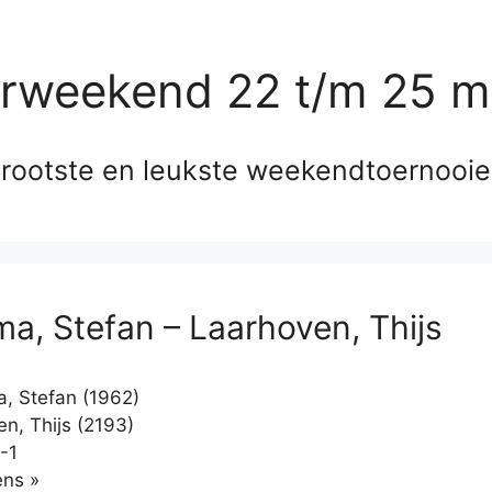
erweekend 22 t/m 25 m
rootste en leukste weekendtoernooi
a, Stefan – Laarhoven, Thijs
 Stefan (1962)
n, Thijs (2193)
-1
Klikken
ns »