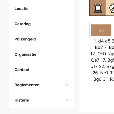
Locatie
Catering
Prijzengeld
1.
d4
d5
Bd7
7.
B
12.
O-O
Ng
Organisatie
Qe7
17.
Bg
Qf7
22.
Bx
Contact
26.
Ne1
R
Bg6
31.
R
Reglementen
Historie