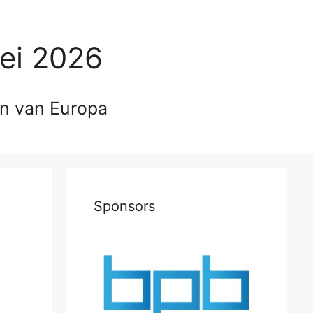
ei 2026
en van Europa
Sponsors