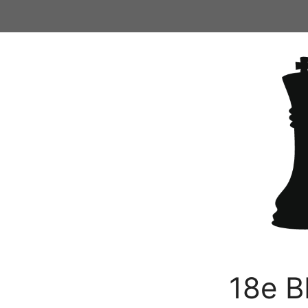
Ga
naar
de
inhoud
18e B