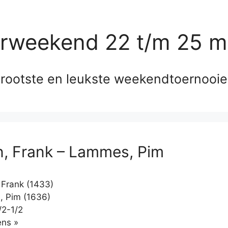
erweekend 22 t/m 25 m
rootste en leukste weekendtoernooi
, Frank – Lammes, Pim
Frank (1433)
 Pim (1636)
/2-1/2
Klikken
ns »