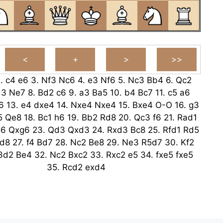
2.
c4
e6
3.
Nf3
Nc6
4.
e3
Nf6
5.
Nc3
Bb4
6.
Qc2
d3
Ne7
8.
Bd2
c6
9.
a3
Ba5
10.
b4
Bc7
11.
c5
a6
6
13.
e4
dxe4
14.
Nxe4
Nxe4
15.
Bxe4
O-O
16.
g3
5
Qe8
18.
Bc1
h6
19.
Bb2
Rd8
20.
Qc3
f6
21.
Rad1
g6
Qxg6
23.
Qd3
Qxd3
24.
Rxd3
Bc8
25.
Rfd1
Rd5
fd8
27.
f4
Bd7
28.
Nc2
Be8
29.
Ne3
R5d7
30.
Kf2
3d2
Be4
32.
Nc2
Bxc2
33.
Rxc2
e5
34.
fxe5
fxe5
35.
Rcd2
exd4