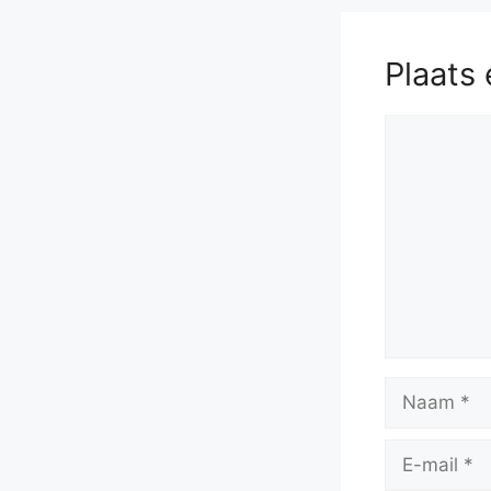
Plaats 
Reactie
Naam
E-
mail