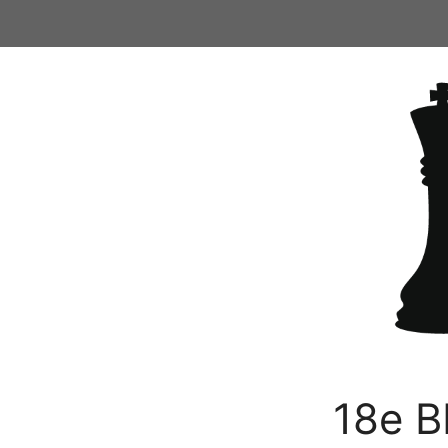
Ga
naar
de
inhoud
18e B