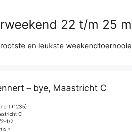
erweekend 22 t/m 25 m
rootste en leukste weekendtoernooi
ennert – bye, Maastricht C
nert (1235)
stricht C
/2-1/2
Klikken
ns »