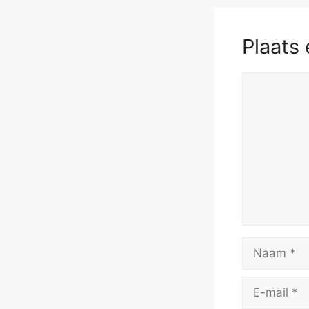
Plaats 
Reactie
Naam
E-
mail