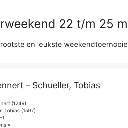
erweekend 22 t/m 25 m
rootste en leukste weekendtoernooi
ennert – Schueller, Tobias
nert (1249)
r, Tobias (1597)
-1
Klikken
ns »