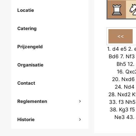
Locatie
Catering
Prijzengeld
1.
d4
e5
2.
Bd6
7.
Nf3
Bh5
12.
Organisatie
16.
Qxc
20.
Nxd6
Contact
24.
Nd4
28.
Nxd2
K
Reglementen
33.
f3
Nh5
38.
Kg3
f5
Ne3
43.
Historie
47.
Nd2+
K