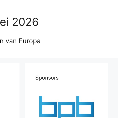
ei 2026
en van Europa
Sponsors