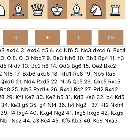
e3
exd4
3.
exd4
d5
4.
c4
Nf6
5.
Nc3
dxc4
6.
Bxc4
O-O
8.
O-O
Nbd7
9.
Be3
Nb6
10.
Bb3
Bg4
11.
h3
d5
Nfd7
13.
Bc2
h6
14.
Qd3
Bg6
15.
Qe2
Bxc2
2
Nf6
17.
Bxb6
axb6
18.
Rfd1
Re8
19.
Nb5
Ra5
Qxd6
21.
Nd4
Rxd5
22.
Nb5
Qc5
23.
Qxc5
Rxc5
Rd8
25.
Nb3
Rxd1+
26.
Rxd1
Rc2
27.
Rd2
Rxd2
f8
29.
Kf1
Ke7
30.
Ke2
b5
31.
Kd3
Ke6
32.
b4
Kd5
34.
Ke3
g5
35.
g4
Nf4
36.
h4
Ng2+
37.
Kf2
Nxh4
39.
f4
fxg4
40.
Kxg4
Ng2
41.
fxg5
hxg5
42.
Kxg5
Nb1
Nc2
44.
a3
Kc4
45.
Kf5
Kb3
46.
Ke6
Nxa3
xb4
48.
Ke5
c5
49.
Ke4
c4
50.
Nxc4
bxc4
51.
Ke3
Kb3
52.
Kd2
Kb2