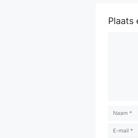
Plaats 
Reactie
Naam
E-
mail