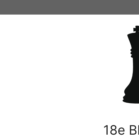
Ga
naar
de
inhoud
18e B