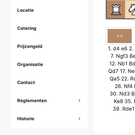
Locatie
Catering
Prijzengeld
1.
d4
e6
2.
7.
Ngf3
B
12.
Nb1
B
Organisatie
Qd7
17.
Ne
Qa5
22.
R
Contact
26.
Nf4
30.
Nd3
B
Reglementen
Ke8
35.
39.
Rde1
Historie