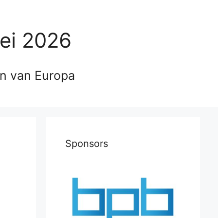
ei 2026
en van Europa
Sponsors