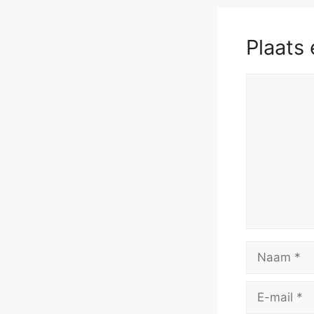
Plaats 
Reactie
Naam
E-
mail