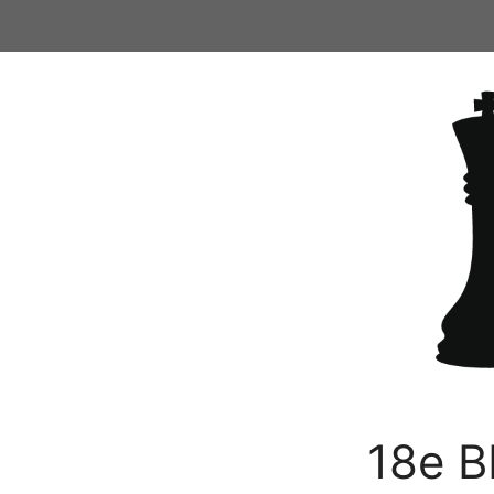
Ga
naar
de
inhoud
18e B