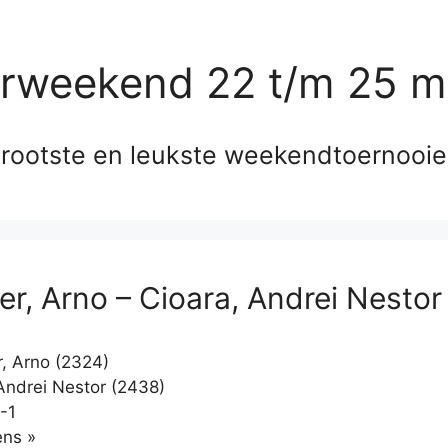
erweekend 22 t/m 25 m
rootste en leukste weekendtoernooi
r, Arno – Cioara, Andrei Nestor
 Arno (2324)
Andrei Nestor (2438)
-1
Klikken
ns »