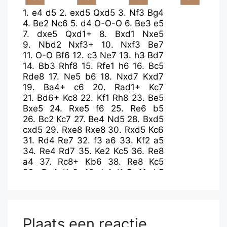
1.
e4
d5
2.
exd5
Qxd5
3.
Nf3
Bg4
4.
Be2
Nc6
5.
d4
O-O-O
6.
Be3
e5
7.
dxe5
Qxd1+
8.
Bxd1
Nxe5
9.
Nbd2
Nxf3+
10.
Nxf3
Be7
11.
O-O
Bf6
12.
c3
Ne7
13.
h3
Bd7
14.
Bb3
Rhf8
15.
Rfe1
h6
16.
Bc5
Rde8
17.
Ne5
b6
18.
Nxd7
Kxd7
19.
Ba4+
c6
20.
Rad1+
Kc7
21.
Bd6+
Kc8
22.
Kf1
Rh8
23.
Be5
Bxe5
24.
Rxe5
f6
25.
Re6
b5
26.
Bc2
Kc7
27.
Be4
Nd5
28.
Bxd5
cxd5
29.
Rxe8
Rxe8
30.
Rxd5
Kc6
31.
Rd4
Re7
32.
f3
a6
33.
Kf2
a5
34.
Re4
Rd7
35.
Ke2
Kc5
36.
Re8
a4
37.
Rc8+
Kb6
38.
Re8
Kc5
39.
Re4
Kc6
40.
h4
Kc5
41.
h5
Kc6
42.
Rd4
Re7+
43.
Kd2
Re5
44.
Rg4
Re7
45.
a3
Kc5
46.
Kd3
Rd7+
47.
Rd4
Re7
48.
c4
bxc4+
49.
Rxc4+
Kb5
50.
Rb4+
Ka5
Plaats een reactie
51.
g4
Re5
52.
Rb7
Rg5
53.
Kc4