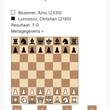
Bezemer, Arno (2335)
Luncescu, Christian (2190)
Resultaat: 1-0
Klikken
Metagegevens »
om
te
openen.