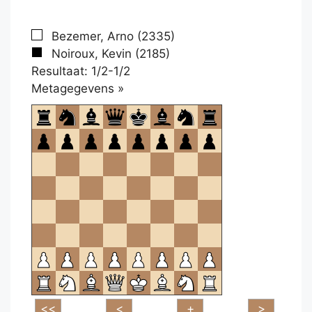
Bezemer, Arno (2335)
Noiroux, Kevin (2185)
Resultaat: 1/2-1/2
Klikken
Metagegevens »
om
te
openen.