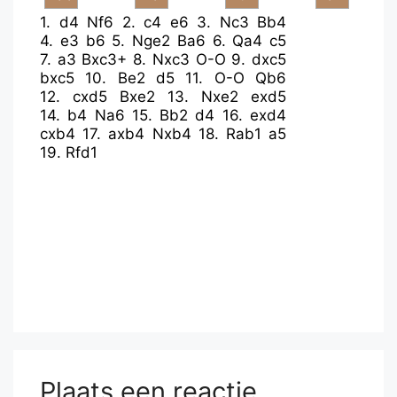
1.
d4
Nf6
2.
c4
e6
3.
Nc3
Bb4
4.
e3
b6
5.
Nge2
Ba6
6.
Qa4
c5
7.
a3
Bxc3+
8.
Nxc3
O-O
9.
dxc5
bxc5
10.
Be2
d5
11.
O-O
Qb6
12.
cxd5
Bxe2
13.
Nxe2
exd5
14.
b4
Na6
15.
Bb2
d4
16.
exd4
cxb4
17.
axb4
Nxb4
18.
Rab1
a5
19.
Rfd1
Plaats een reactie