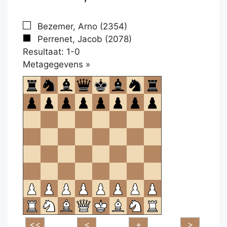
Bezemer, Arno (2354)
Perrenet, Jacob (2078)
Resultaat: 1-0
Klikken
Metagegevens »
om
te
openen.