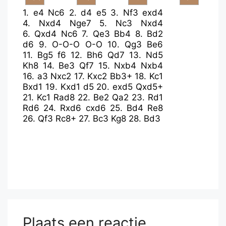
1.
e4
Nc6
2.
d4
e5
3.
Nf3
exd4
4.
Nxd4
Nge7
5.
Nc3
Nxd4
6.
Qxd4
Nc6
7.
Qe3
Bb4
8.
Bd2
d6
9.
O-O-O
O-O
10.
Qg3
Be6
11.
Bg5
f6
12.
Bh6
Qd7
13.
Nd5
Kh8
14.
Be3
Qf7
15.
Nxb4
Nxb4
16.
a3
Nxc2
17.
Kxc2
Bb3+
18.
Kc1
Bxd1
19.
Kxd1
d5
20.
exd5
Qxd5+
21.
Kc1
Rad8
22.
Be2
Qa2
23.
Rd1
Rd6
24.
Rxd6
cxd6
25.
Bd4
Re8
26.
Qf3
Rc8+
27.
Bc3
Kg8
28.
Bd3
Plaats een reactie