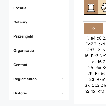
Locatie
Catering
Prijzengeld
1.
e4
c6
2
Bg7
7.
cxd
Qd7
12.
N
Organisatie
16.
Be3
Nc
exd6
2
Contact
25.
Rxe8
29.
Bxd6
Reglementen
33.
Rxe1
37.
Qc5
Qe
h5
42.
Kf2
Historie
Kh7
47.
Q
51.
b6
Qd1