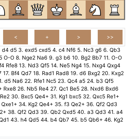
.
d4
d5
3.
exd5
cxd5
4.
c4
Nf6
5.
Nc3
g6
6.
Qb3
5
O-O
8.
Nge2
Na6
9.
g3
b6
10.
Bg2
Bb7
11.
O-O
f4
Rfe8
13.
Nd3
Qf5
14.
Ne5
Ng4
15.
Nxg4
Qxg4
7
17.
Bf4
Qd7
18.
Rad1
Rad8
19.
d6
Bxg2
20.
Kxg2
1.
d5
Na6
22.
Rfe1
Nc5
23.
Qc4
a5
24.
b3
Qf5
+
Rxe8
26.
Nb5
Re4
27.
Qc1
Be5
28.
Nxd6
Bxd6
Re2
30.
Bxc5
Qe4+
31.
Kg1
bxc5
32.
Qxc5
Re1+
Qxe1+
34.
Kg2
Qe4+
35.
f3
Qe2+
36.
Qf2
Qd3
2+
38.
Qf2
Qd3
39.
Qb2
Qxd5
40.
a3
Qd3
41.
a4
Qd1
43.
h4
Qd5
44.
b4
Qb7
45.
b5
Qb6+
46.
Kg2
c3
Kg8
48.
Qc8+
Kh7
49.
Qc3
Qe6
50.
Kg1
Qe2
+
52.
Kf2
Qxa4
53.
Qb2
Qe8
54.
b7
Qb8
55.
Qb6