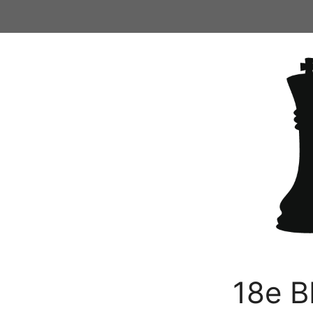
Ga
naar
de
inhoud
18e B