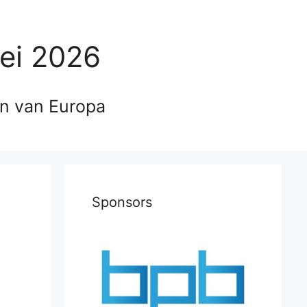
ei 2026
en van Europa
Sponsors