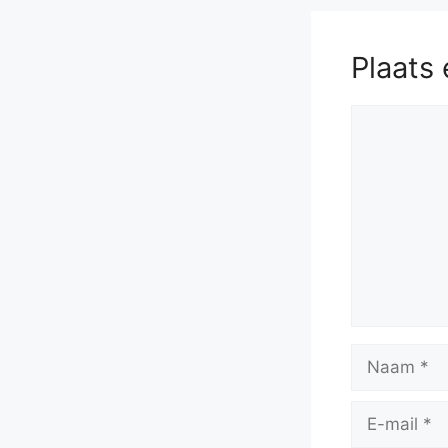
Plaats 
Reactie
Naam
E-
mail