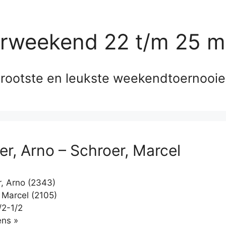
erweekend 22 t/m 25 m
rootste en leukste weekendtoernooi
r, Arno – Schroer, Marcel
, Arno (2343)
 Marcel (2105)
/2-1/2
Klikken
ns »