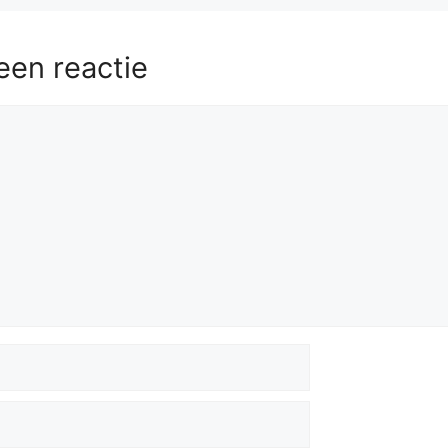
a4
56.
Qa6
a3
57.
Qa8
Qd6
58.
b8=Q
een reactie