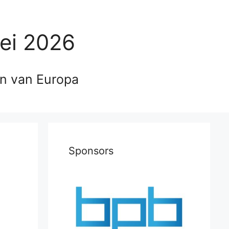
ei 2026
en van Europa
Sponsors