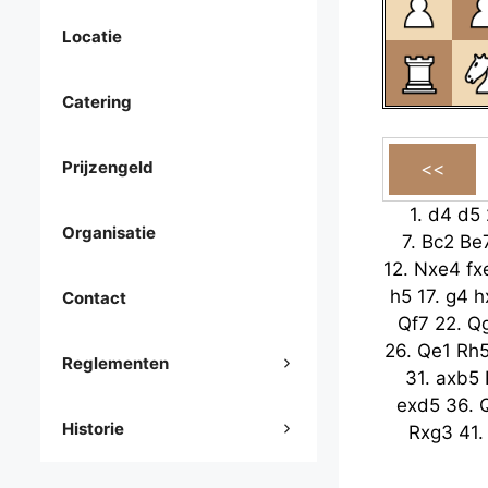
Locatie
Catering
Prijzengeld
1.
d4
d5
Organisatie
7.
Bc2
Be
12.
Nxe4
fx
h5
17.
g4
h
Contact
Qf7
22.
Q
26.
Qe1
Rh
Reglementen
31.
axb5
exd5
36.
Historie
Rxg3
41