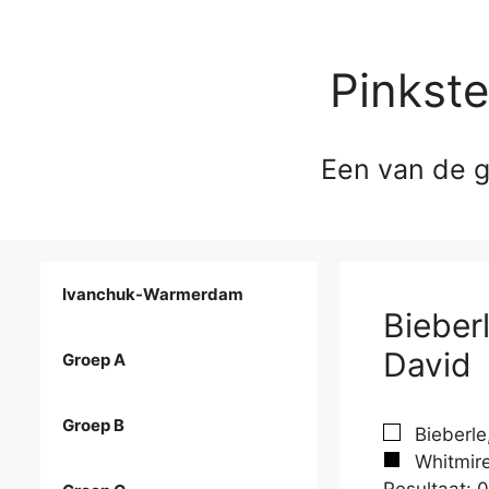
Pinkst
Een van de g
Ivanchuk-Warmerdam
Bieber
David
Groep A
Groep B
Bieberle
Whitmire