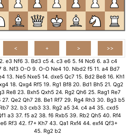
2.
e3
Nf6
3.
Bd3
c5
4.
c3
e6
5.
f4
Nc6
6.
a3
c4
7
8.
Nf3
O-O
9.
O-O
Ne4
10.
Nbd2
f5
11.
a4
Bd7
e4
13.
Ne5
Nxe5
14.
dxe5
Qc7
15.
Bd2
Be8
16.
Kh1
xg4
18.
Qxg4
Rf5
19.
Rg1
Bf8
20.
Bd1
Bh5
21.
Qg2
g3
Re8
23.
Bxh5
Qxh5
24.
Rg2
Qh6
25.
Rag1
Re7
5
27.
Qe2
Qh7
28.
Be1
Rf7
29.
Rg4
Rh3
30.
Bg3
b5
Rb7
32.
b3
cxb3
33.
Rg2
a5
34.
c4
a4
35.
cxd5
Qf1
a3
37.
f5
a2
38.
f6
Rxb5
39.
Rb2
Qh5
40.
Rf4
.
e6
Rf3
42.
f7+
Kh7
43.
Qa1
Rxf4
44.
exf4
Qf3+
45.
Rg2
b2