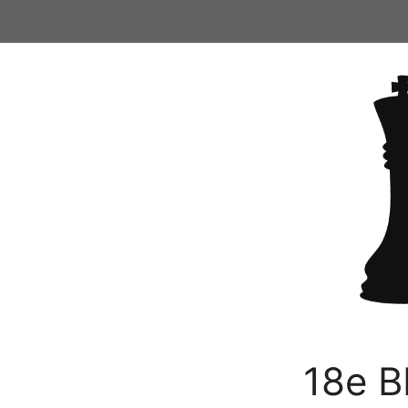
Ga
naar
de
inhoud
18e B