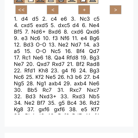
1.
d4
d5
2.
c4
e6
3.
Nc3
c5
4.
cxd5
exd5
5.
dxc5
d4
6.
Ne4
Bf5
7.
Nd6+
Bxd6
8.
cxd6
Qxd6
9.
e3
Nc6
10.
f3
Nf6
11.
e4
Bg6
12.
Bd3
O-O
13.
Ne2
Nd7
14.
a3
a5
15.
O-O
Nc5
16.
Bf4
Qd7
17.
Rc1
Ne6
18.
Qa4
Rfd8
19.
Bg3
Ne7
20.
Qxd7
Rxd7
21.
Bf2
Rad8
22.
Rfd1
Kh8
23.
g4
f6
24.
Bg3
Nc6
25.
Kf2
Ne5
26.
h3
b6
27.
b4
Ng5
28.
Ng1
axb4
29.
axb4
Ne6
30.
Bb5
Rc7
31.
Rxc7
Nxc7
32.
Bd3
Nxd3+
33.
Rxd3
Nb5
34.
Ne2
Bf7
35.
g5
Bc4
36.
Rd2
Kg8
37.
gxf6
gxf6
38.
e5
Kf7
39.
Bh4
d3
40.
Bxf6
Rd7
41.
f4
Ke6
42.
Ng3
Nd4
43.
Rb2
Nf5
44.
Ne4
h6
45.
Nd2
Bb5
46.
Nf3
Bc4
47.
Rd2
Rd5
48.
Rb2
Bb5