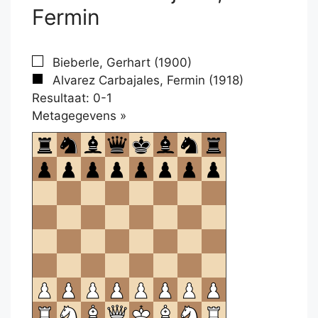
Fermin
Bieberle, Gerhart (1900)
Alvarez Carbajales, Fermin (1918)
Resultaat: 0-1
Klikken
Metagegevens »
om
te
openen.