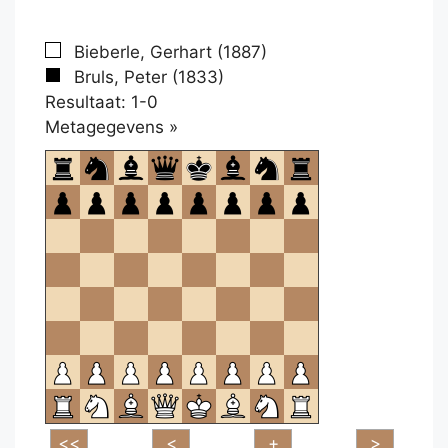
Bieberle, Gerhart (1887)
Bruls, Peter (1833)
Resultaat: 1-0
Klikken
Metagegevens »
om
te
openen.