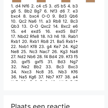
1.
d4
Nf6
2.
c4
c5
3.
d5
b5
4.
b3
g6
5.
Bb2
Bg7
6.
Nf3
d6
7.
e3
bxc4
8.
bxc4
O-O
9.
Bd3
Qb6
10.
Qc2
Na6
11.
a3
Rb8
12.
Bc3
Qb3
13.
O-O
Qxc2
14.
Bxc2
e6
15.
e4
exd5
16.
exd5
Bd7
17.
Nbd2
Rfe8
18.
h3
h6
19.
Rab1
Rxb1
20.
Rxb1
Rb8
21.
Ba5
Rxb1+
22.
Nxb1
Kf8
23.
g4
Ke7
24.
Kg2
Ne8
25.
Nc3
Nac7
26.
Kg3
Na8
27.
Nd2
Nb6
28.
f4
Bd4
29.
Kf3
f5
30.
gxf5
gxf5
31.
Bd3
Ng7
32.
Ne2
Bb2
33.
Bc3
Bxc3
34.
Nxc3
Nc8
35.
Nb3
Kf6
36.
Na5
Kg6
37.
Nb7
Kf7
38.
a4
Ke7
39.
Bc2
Be8
40.
Nb5
Bd7
41.
a5
a6
42.
Nc7
Na7
43.
Nxa6
Bc8
44.
Naxc5
Bxb7
45.
Nxb7
Plaats een reactie