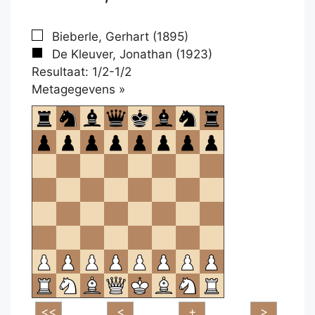
Bieberle, Gerhart (1895)
De Kleuver, Jonathan (1923)
Resultaat: 1/2-1/2
Klikken
Metagegevens »
om
te
openen.