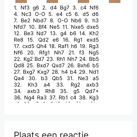
1.
Nf3
g6
2.
d4
Bg7
3.
c4
Nf6
4.
Nc3
O-O
5.
e4
c5
6.
d5
d6
7.
Be2
Nbd7
8.
O-O
Nb6
9.
h3
Nfd7
10.
Bf4
Ne5
11.
Nxe5
dxe5
12.
Be3
Nd7
13.
g4
b6
14.
Kh2
Re8
15.
Qd2
e6
16.
Rg1
exd5
17.
cxd5
Qh4
18.
Raf1
h6
19.
Rg3
Nf6
20.
Rfg1
Nh7
21.
f3
Ng5
22.
Kg2
Bd7
23.
Rh1
Nh7
24.
Bb5
Qd8
25.
Bxd7
Qxd7
26.
Bxh6
b5
27.
Bxg7
Kxg7
28.
h4
b4
29.
Nd1
Qa4
30.
b3
Qb5
31.
Ne3
a5
32.
Kh3
a4
33.
Rg2
axb3
34.
axb3
Rh8
35.
g5
Qd7+
36.
Ng4
Ra3
37.
Rb1
c4
38.
Kg3
c3
39.
Qe3
Qd6
40.
f4
exf4+
41.
Qxf4
Qxf4+
42.
Kxf4
Rha8
43.
Ne5
Ra2
44.
Rxa2
Rxa2
45.
Nc6
Rb2
46.
Rc1
Rxb3
47.
Ke5
Rb2
48.
Kd4
c2
49.
Na5
b3
Plaats een reactie
50.
Kc3
Rb1
51.
Nxb3
Rxc1