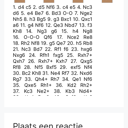
1.
d4
c5
2.
d5
Nf6
3.
c4
e5
4.
Nc3
d6
5.
e4
Be7
6.
Bd3
O-O
7.
Nge2
Nh5
8.
h3
Bg5
9.
g3
Bxc1
10.
Qxc1
a6
11.
g4
Nf6
12.
Qe3
Nbd7
13.
f3
Kh8
14.
Ng3
g6
15.
h4
Ng8
16.
O-O-O
Qf6
17.
Nce2
Re8
18.
Rh2
Nf8
19.
g5
Qe7
20.
h5
Rb8
21.
Nc3
Bd7
22.
Rf1
f6
23.
hxg6
Nxg6
24.
Rfh1
fxg5
25.
Rxh7+
Qxh7
26.
Rxh7+
Kxh7
27.
Qxg5
Rf8
28.
Nf5
Bxf5
29.
exf5
Nf4
30.
Bc2
Kh8
31.
Ne4
Rf7
32.
Nxd6
Rg7
33.
Qh4+
Rh7
34.
Qe1
Nf6
35.
Qxe5
Rh1+
36.
Kd2
Rh2+
37.
Kc3
Ne2+
38.
Kb3
Nd4+
39.
Ka4
Rxc2
40.
Qxf6+
Kg8
41.
Qg6+
Plaats een reactie