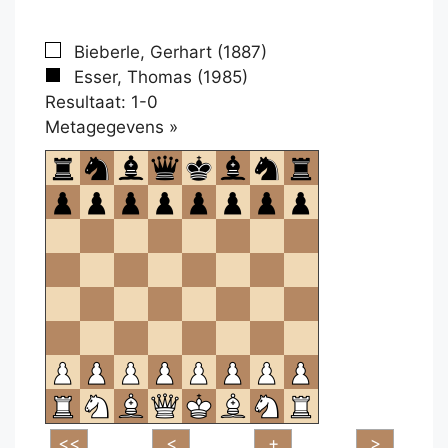
Bieberle, Gerhart (1887)
Esser, Thomas (1985)
Resultaat: 1-0
Klikken
Metagegevens »
om
te
openen.