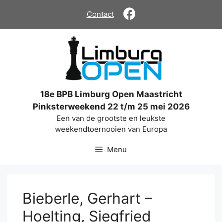
Ga
Contact
naar
de
inhoud
18e BPB Limburg Open Maastricht
Pinksterweekend 22 t/m 25 mei 2026
Een van de grootste en leukste
weekendtoernooien van Europa
Menu
Bieberle, Gerhart –
Hoelting, Siegfried