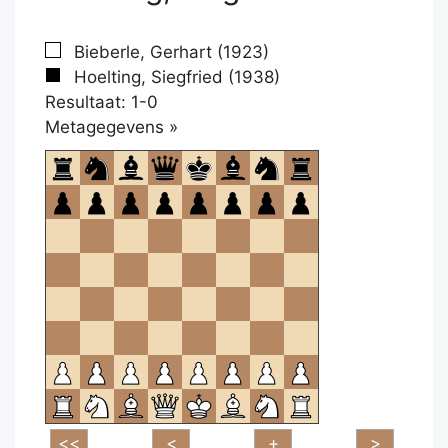
Bieberle, Gerhart (1923)
Hoelting, Siegfried (1938)
Resultaat: 1-0
Klikken
Metagegevens »
om
te
openen.