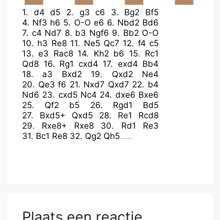
1.
d4
d5
2.
g3
c6
3.
Bg2
Bf5
4.
Nf3
h6
5.
O-O
e6
6.
Nbd2
Bd6
7.
c4
Nd7
8.
b3
Ngf6
9.
Bb2
O-O
10.
h3
Re8
11.
Ne5
Qc7
12.
f4
c5
13.
e3
Rac8
14.
Kh2
b6
15.
Rc1
Qd8
16.
Rg1
cxd4
17.
exd4
Bb4
18.
a3
Bxd2
19.
Qxd2
Ne4
20.
Qe3
f6
21.
Nxd7
Qxd7
22.
b4
Nd6
23.
cxd5
Nc4
24.
dxe6
Bxe6
25.
Qf2
b5
26.
Rgd1
Bd5
27.
Bxd5+
Qxd5
28.
Re1
Rcd8
29.
Rxe8+
Rxe8
30.
Rd1
Re3
31.
Bc1
Re8
32.
Qg2
Qh5
.....
Plaats een reactie