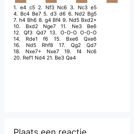
1.
e4
c5
2.
Nf3
Nc6
3.
Nc3
e5
4.
Bc4
Be7
5.
d3
d6
6.
Nd2
Bg5
7.
h4
Bh6
8.
g4
Bf4
9.
Nd5
Bxd2+
10.
Bxd2
Nge7
11.
Ne3
Be6
12.
Qf3
Qd7
13.
O-O-O
O-O-O
14.
Rde1
f6
15.
Bxe6
Qxe6
16.
Nd5
Rhf8
17.
Qg2
Qd7
18.
Nxe7+
Nxe7
19.
f4
Nc6
20.
Ref1
Nd4
21.
Be3
Qa4
Plaats een reactie