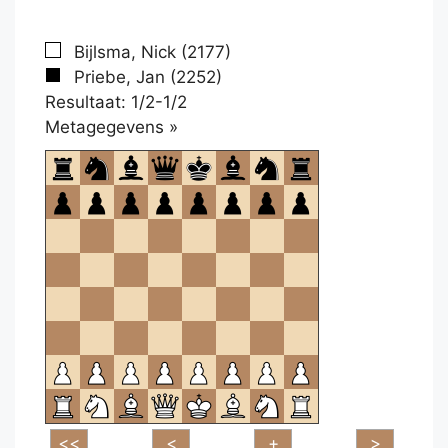
Bijlsma, Nick (2177)
Priebe, Jan (2252)
Resultaat: 1/2-1/2
Klikken
Metagegevens »
om
te
openen.